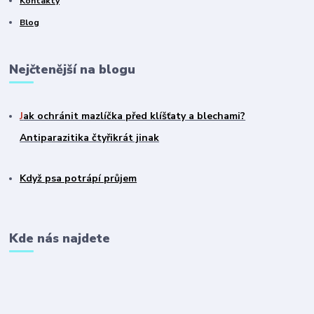
Kontakty
Blog
Nejčtenější na blogu
J
ak ochránit mazlíčka před klíšťaty a blechami?
Antiparazitika čtyřikrát jinak
Když psa potrápí průjem
Kde nás najdete