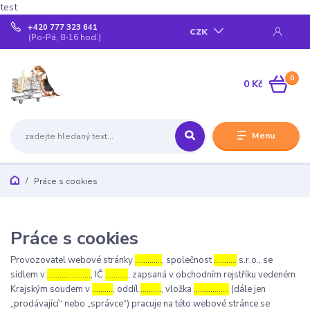
test
+420 777 323 641
CZK
(Po-Pá, 8-16 hod.)
0
0 Kč
Menu
Práce s cookies
Práce s cookies
Provozovatel webové stránky
………….
, společnost
………..
s.r.o., se
sídlem v
…………………
, IČ
………..
, zapsaná v obchodním rejstříku vedeném
Krajským soudem v
……….
, oddíl
……….
, vložka
……………..
(dále jen
„prodávající“ nebo „správce“) pracuje na této webové stránce se