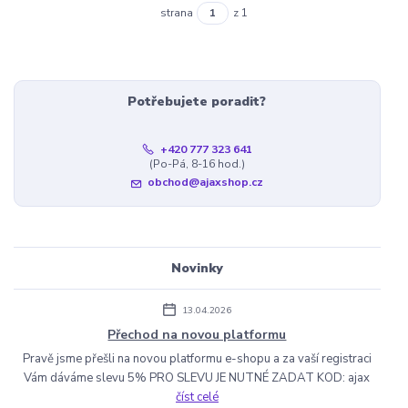
strana
z 1
Potřebujete poradit?
+420 777 323 641
(Po-Pá, 8-16 hod.)
obchod@ajaxshop.cz
Novinky
13.04.2026
Přechod na novou platformu
Pravě jsme přešli na novou platformu e-shopu a za vaší registraci
Vám dáváme slevu 5% PRO SLEVU JE NUTNÉ ZADAT KOD: ajax
číst celé