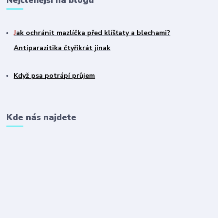
Nejčtenější na blogu
J
ak ochránit mazlíčka před klíšťaty a blechami?
Antiparazitika čtyřikrát jinak
Když psa potrápí průjem
Kde nás najdete