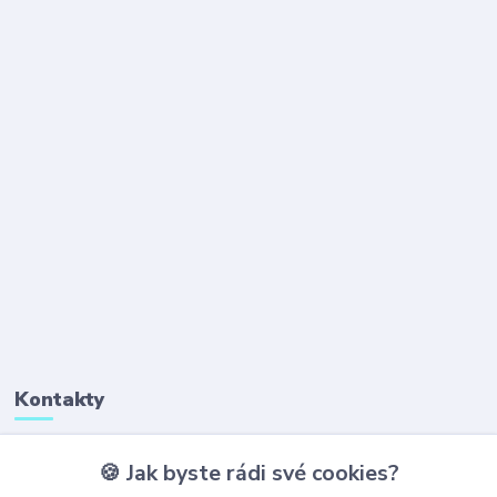
Kontakty
🍪 Jak byste rádi své cookies?
+420 777 323 641