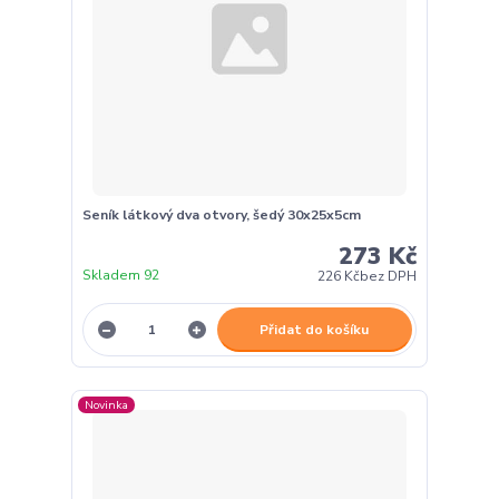
Seník látkový dva otvory, šedý 30x25x5cm
273 Kč
Skladem 92
226 Kč
bez DPH
Přidat do košíku
Novinka