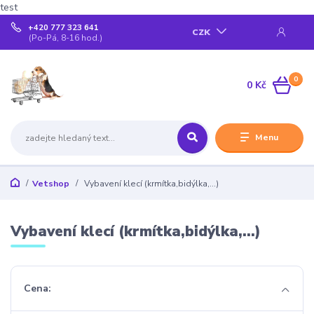
test
+420 777 323 641
CZK
(Po-Pá, 8-16 hod.)
0
0 Kč
Menu
Vetshop
Vybavení klecí (krmítka,bidýlka,...)
Vybavení klecí (krmítka,bidýlka,...)
Cena: