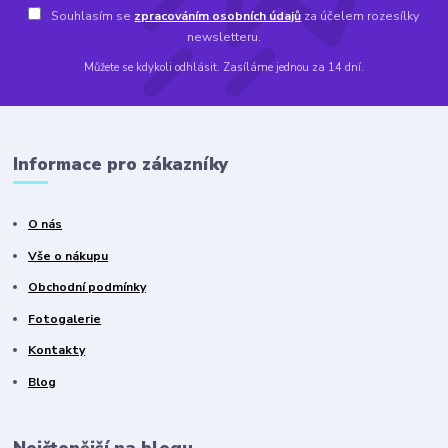
Souhlasím se
zpracováním osobních údajů
za účelem rozesílky
newsletteru.
Můžete se kdykoli odhlásit. Zasíláme jednou za 14 dní.
Informace pro zákazníky
O nás
Vše o nákupu
Obchodní podmínky
Fotogalerie
Kontakty
Blog