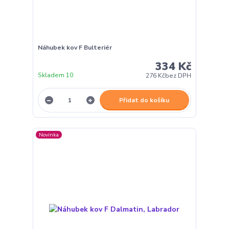
Náhubek kov F Bulteriér
334 Kč
Skladem 10
276 Kč
bez DPH
Přidat do košíku
Novinka