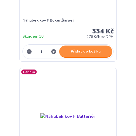
Náhubek kov F Boxer,Šarpej
334 Kč
Skladem 10
276 Kč
bez DPH
Přidat do košíku
Novinka