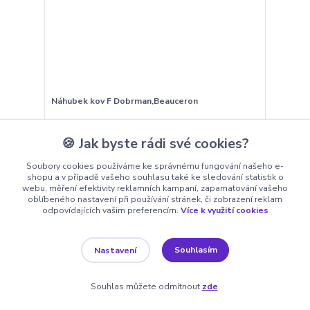
Náhubek kov F Dobrman,Beauceron
334 Kč
Skladem 10
276 Kč
bez DPH
🍪 Jak byste rádi své cookies?
Soubory cookies používáme ke správnému fungování našeho e-
Přidat do košíku
shopu a v případě vašeho souhlasu také ke sledování statistik o
webu, měření efektivity reklamních kampaní, zapamatování vašeho
oblíbeného nastavení při používání stránek, či zobrazení reklam
odpovídajících vašim preferencím.
Více k využití cookies
Novinka
Souhlasím
Nastavení
Souhlas můžete odmítnout
zde
.