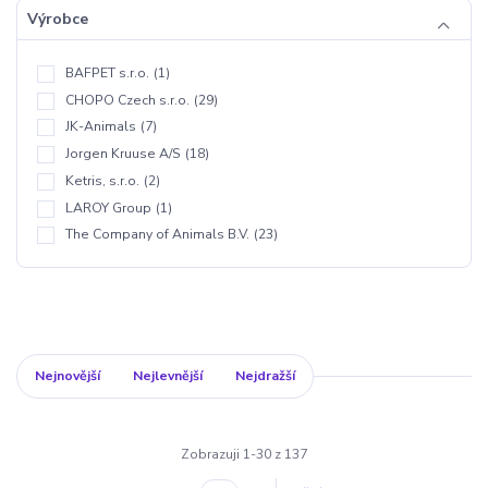
Výrobce
BAFPET s.r.o.
(1)
CHOPO Czech s.r.o.
(29)
JK-Animals
(7)
Jorgen Kruuse A/S
(18)
Ketris, s.r.o.
(2)
LAROY Group
(1)
The Company of Animals B.V.
(23)
Nejnovější
Nejlevnější
Nejdražší
Zobrazuji 1-30 z 137