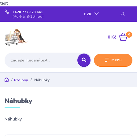
test
+420 777 323 641
CZK
(Po-Pá, 8-16 hod.)
0
0 Kč
Menu
Pro psy
Náhubky
Náhubky
Náhubky