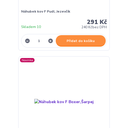
Náhubek kov F Pudl, Jezevčík
291 Kč
Skladem 10
240 Kč
bez DPH
Přidat do košíku
Novinka