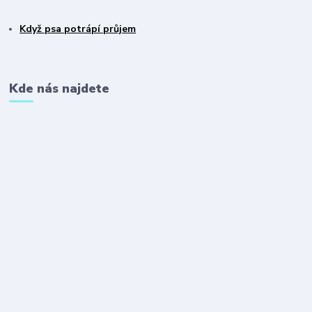
Když psa potrápí průjem
Kde nás najdete