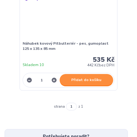
Náhubek kovový Pitbulteriér - pes, gumoplast
125 x 135 x 85 mm
535 Kč
Skladem 10
442 Kč
bez DPH
Přidat do košíku
strana
z 1
Potřebujete poradit?