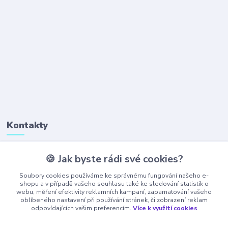
Kontakty
🍪 Jak byste rádi své cookies?
+420 777 323 641
(Po-Pá, 8-16 hod.)
Soubory cookies používáme ke správnému fungování našeho e-
shopu a v případě vašeho souhlasu také ke sledování statistik o
webu, měření efektivity reklamních kampaní, zapamatování vašeho
obchod@ajaxshop.cz
oblíbeného nastavení při používání stránek, či zobrazení reklam
odpovídajících vašim preferencím.
Více k využití cookies