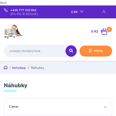
test
+420 777 323 641
CZK
(Po-Pá, 8-16 hod.)
0
0 Kč
Menu
Vetshop
Náhubky
Náhubky
Cena: