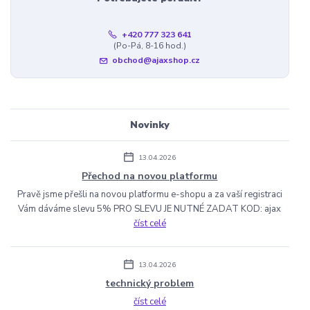
+420 777 323 641
(Po-Pá, 8-16 hod.)
obchod@ajaxshop.cz
Novinky
13.04.2026
Přechod na novou platformu
Pravě jsme přešli na novou platformu e-shopu a za vaší registraci
Vám dáváme slevu 5% PRO SLEVU JE NUTNÉ ZADAT KOD: ajax
číst celé
13.04.2026
technický problem
číst celé