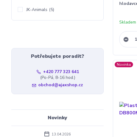
hlodavc
JK-Animals
(5)
Skladem
Potřebujete poradit?
Novinka
+420 777 323 641
(Po-Pá, 8-16 hod.)
obchod@ajaxshop.cz
Novinky
13.04.2026