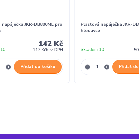
á napáječka JKR-DB800ML pro
Plastová napáječka JKR-D
e
hlodavce
142 Kč
 10
Skladem 10
117 Kč
bez DPH
50
Přidat do košíku
Přidat do