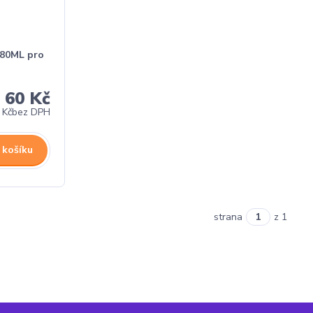
B80ML pro
60 Kč
 Kč
bez DPH
 košíku
strana
z 1