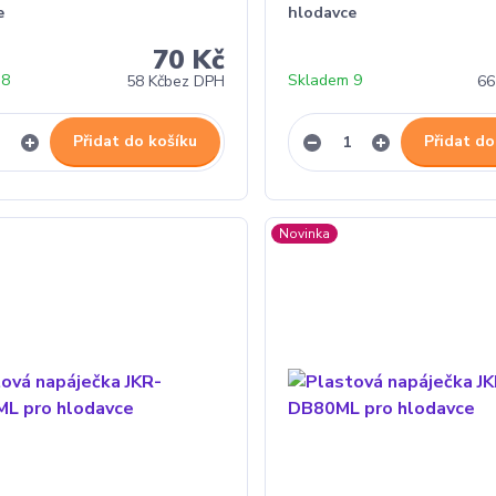
e
hlodavce
70 Kč
 8
Skladem 9
58 Kč
bez DPH
66
Přidat do košíku
Přidat do
Novinka