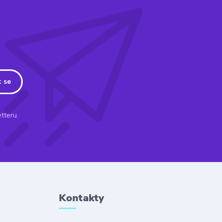
t se
tteru.
Kontakty