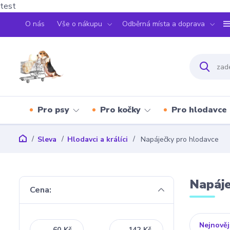
test
O nás
Vše o nákupu
Odběrná místa a doprava
Pro psy
Pro kočky
Pro hlodavce
Sleva
Hlodavci a králíci
Napáječky pro hlodavce
Napáje
Cena:
Nejnověj
Kč
Kč