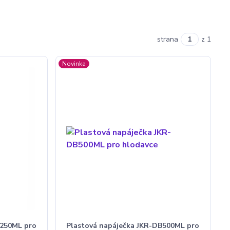
strana
z 1
Novinka
B250ML pro
Plastová napáječka JKR-DB500ML pro