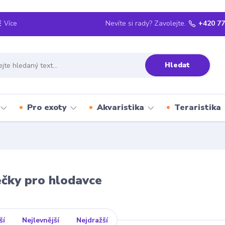
Nevíte si rady? Zavolejte.
+420 77
Více
Hledat
Pro exoty
Akvaristika
Teraristika
čky pro hlodavce
ší
Nejlevnější
Nejdražší