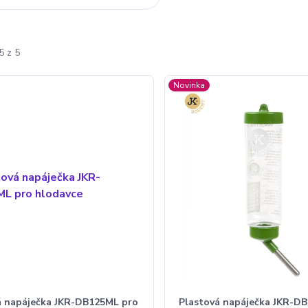
5 z 5
Novinka
á napáječka JKR-DB125ML pro
Plastová napáječka JKR-D