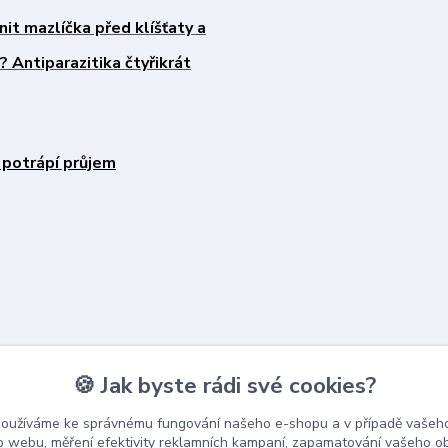
nit mazlíčka před klíšťaty a
 Antiparazitika čtyřikrát
 potrápí průjem
🍪 Jak byste rádi své cookies?
používáme ke správnému fungování našeho e-shopu a v případě vašeho
k o webu, měření efektivity reklamních kampaní, zapamatování vašeho o