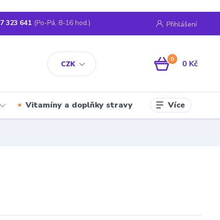
7 323 641
(Po-Pá, 8-16 hod.)
Přihlášení
0
0 Kč
CZK
Více
Vitamíny a doplňky stravy