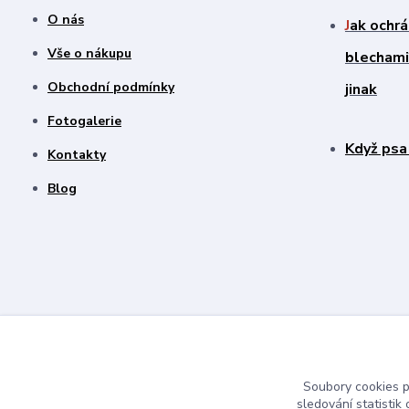
O nás
J
ak ochrá
Vše o nákupu
blechami?
Obchodní podmínky
jinak
Fotogalerie
Když psa
Kontakty
Blog
Soubory cookies 
sledování statisti