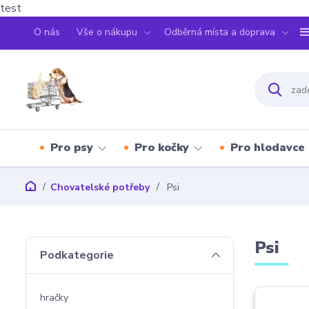
test
O nás
Vše o nákupu
Odběrná místa a doprava
Pro psy
Pro kočky
Pro hlodavce
Chovatelské potřeby
Psi
Psi
Podkategorie
hračky