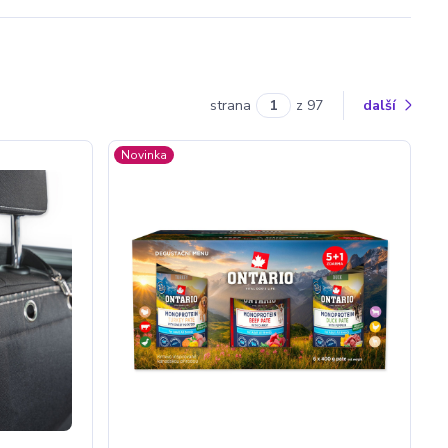
strana
z 97
další
Novinka