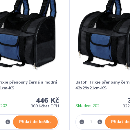
rixie přenosný černá a modrá
Batoh Trixie přenosný čer
21cm-KS
42x29x21cm-KS
446 Kč
 202
Skladem 202
369 Kč
bez DPH
322
Přidat do košíku
Přidat do