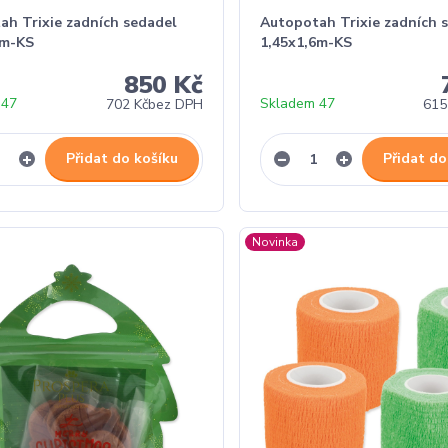
ah Trixie zadních sedadel
Autopotah Trixie zadních 
6m-KS
1,45x1,6m-KS
850 Kč
 47
Skladem 47
702 Kč
bez DPH
615
Přidat do košíku
Přidat do
Novinka