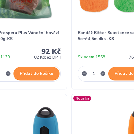
Prospera Plus Vánoční hovězí
Bandáž Bitter Substance s
20g-KS
5cm*4,5m 4ks -KS
92 Kč
 1139
Skladem 1558
82 Kč
bez DPH
76
Přidat do košíku
Přidat do
Novinka