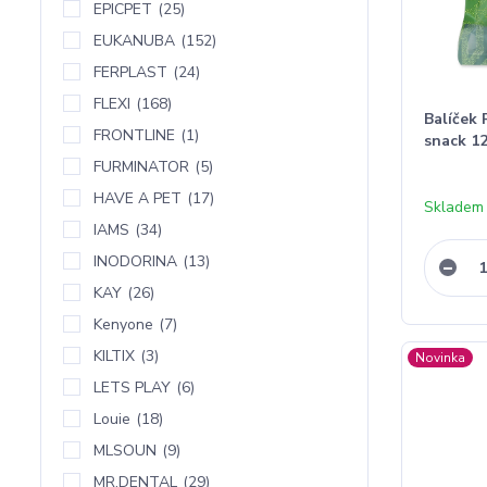
EPICPET
(25)
EUKANUBA
(152)
FERPLAST
(24)
FLEXI
(168)
Balíček 
FRONTLINE
(1)
snack 1
FURMINATOR
(5)
HAVE A PET
(17)
Skladem
IAMS
(34)
INODORINA
(13)
KAY
(26)
Kenyone
(7)
KILTIX
(3)
Novinka
LETS PLAY
(6)
Louie
(18)
MLSOUN
(9)
MR.DENTAL
(29)