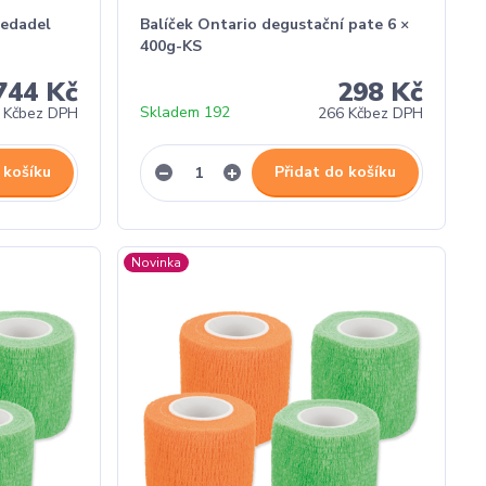
sedadel
Balíček Ontario degustační pate 6 ×
400g-KS
744 Kč
298 Kč
Skladem 192
 Kč
bez DPH
266 Kč
bez DPH
 košíku
Přidat do košíku
Novinka