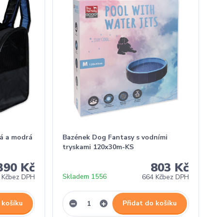
ná a modrá
Bazének Dog Fantasy s vodními
tryskami 120x30m-KS
390 Kč
803 Kč
Skladem 1556
 Kč
bez DPH
664 Kč
bez DPH
 košíku
Přidat do košíku