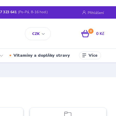
7 323 641
(Po-Pá, 8-16 hod.)
Přihlášení
0
0 Kč
CZK
Více
Vitamíny a doplňky stravy