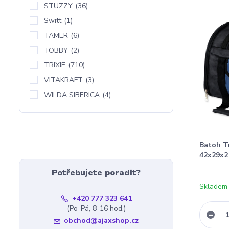
STUZZY
(36)
Switt
(1)
TAMER
(6)
TOBBY
(2)
TRIXIE
(710)
VITAKRAFT
(3)
WILDA SIBERICA
(4)
Batoh T
42x29x
Potřebujete poradit?
Skladem
+420 777 323 641
(Po-Pá, 8-16 hod.)
obchod@ajaxshop.cz