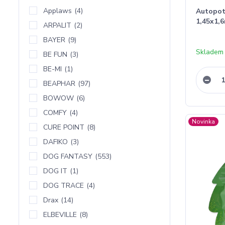
Applaws
(4)
Autopot
1,45x1,
ARPALIT
(2)
BAYER
(9)
Skladem
BE FUN
(3)
BE-MI
(1)
BEAPHAR
(97)
BOWOW
(6)
COMFY
(4)
Novinka
CURE POINT
(8)
DAFIKO
(3)
DOG FANTASY
(553)
DOG IT
(1)
DOG TRACE
(4)
Drax
(14)
ELBEVILLE
(8)