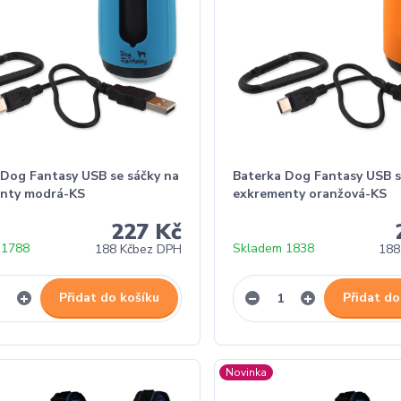
 Dog Fantasy USB se sáčky na
Baterka Dog Fantasy USB s
nty modrá-KS
exkrementy oranžová-KS
227 Kč
 1788
Skladem 1838
188 Kč
bez DPH
188
Přidat do košíku
Přidat do
Novinka