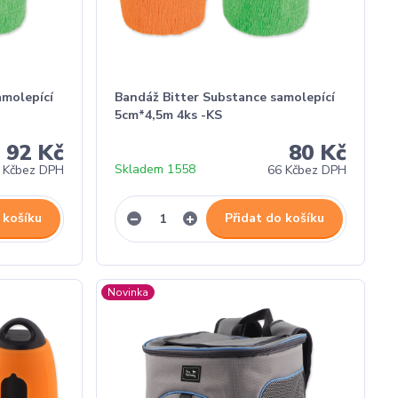
amolepící
Bandáž Bitter Substance samolepící
5cm*4,5m 4ks -KS
92 Kč
80 Kč
Skladem 1558
 Kč
bez DPH
66 Kč
bez DPH
 košíku
Přidat do košíku
Novinka