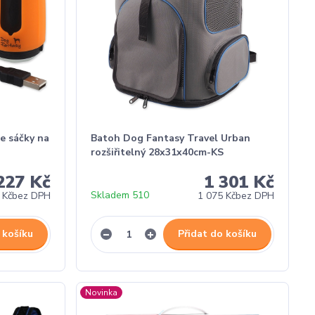
e sáčky na
Batoh Dog Fantasy Travel Urban
rozšiřitelný 28x31x40cm-KS
227 Kč
1 301 Kč
Skladem 510
 Kč
bez DPH
1 075 Kč
bez DPH
 košíku
Přidat do košíku
Novinka