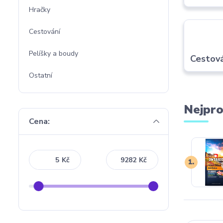
Hračky
Cestování
Pelíšky a boudy
Cestová
Ostatní
Nejpro
Cena:
Kč
Kč
1.