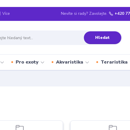
Nevíte si rady? Zavolejte.
+420 77
Více
Hledat
Pro exoty
Akvaristika
Teraristika