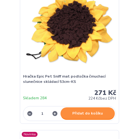
Hračka Epic Pet Sniff mat podložka čmuchací
slunečnice skládací 53cm-KS
271 Kč
Skladem 284
224 Kč
bez DPH
Přidat do košíku
Novinka