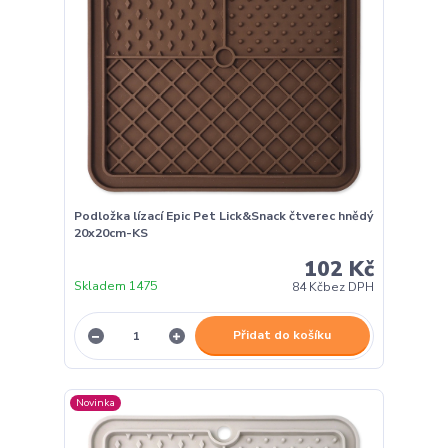
Podložka lízací Epic Pet Lick&Snack čtverec hnědý
20x20cm-KS
102 Kč
Skladem 1475
84 Kč
bez DPH
Přidat do košíku
Novinka