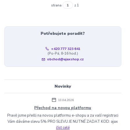
strana
z 1
Potřebujete poradit?
+420 777 323 641
(Po-Pá, 8-16 hod.)
obchod@ajaxshop.cz
Novinky
13.04.2026
Přechod na novou platformu
Pravě jsme přešli na novou platformu e-shopu a za vaší registraci
Vám dáváme slevu 5% PRO SLEVU JE NUTNÉ ZADAT KOD: ajax
číst celé