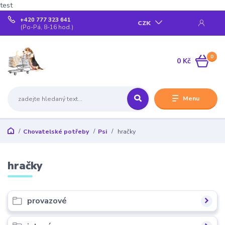
test
+420 777 323 641
CZK
(Po-Pá, 8-16 hod.)
0
0 Kč
Menu
Chovatelské potřeby
Psi
hračky
hračky
provazové