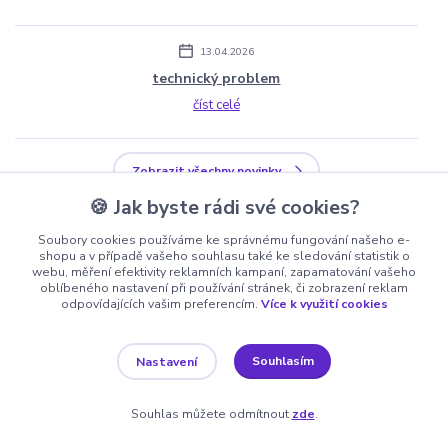
13.04.2026
technický problem
číst celé
Zobrazit všechny novinky
🍪 Jak byste rádi své cookies?
Soubory cookies používáme ke správnému fungování našeho e-
shopu a v případě vašeho souhlasu také ke sledování statistik o
webu, měření efektivity reklamních kampaní, zapamatování vašeho
oblíbeného nastavení při používání stránek, či zobrazení reklam
Nepropásněte novinky, akce a slevy!
odpovídajících vašim preferencím.
Více k využití cookies
Souhlasím
Nastavení
Přihlásit se
Souhlas můžete odmítnout
zde
.