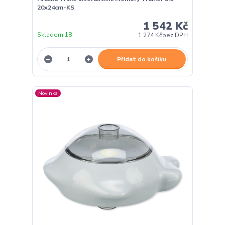
20x24cm-KS
1 542 Kč
Skladem 18
1 274 Kč
bez DPH
Přidat do košíku
Novinka