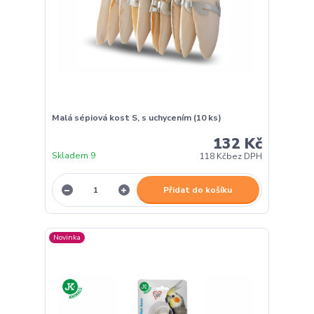
Malá sépiová kost S, s uchycením (10 ks)
132 Kč
Skladem 9
118 Kč
bez DPH
Přidat do košíku
Novinka