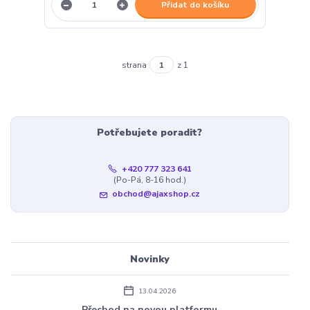
Přidat do košíku
strana
z 1
Potřebujete poradit?
+420 777 323 641
(Po-Pá, 8-16 hod.)
obchod@ajaxshop.cz
Novinky
13.04.2026
Přechod na novou platformu