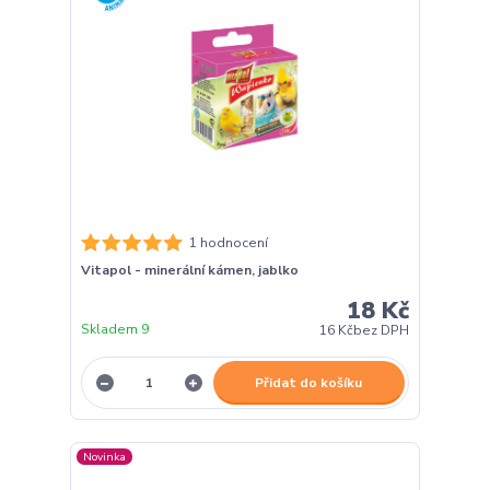
1 hodnocení
Vitapol - minerální kámen, jablko
18 Kč
Skladem 9
16 Kč
bez DPH
Přidat do košíku
Novinka