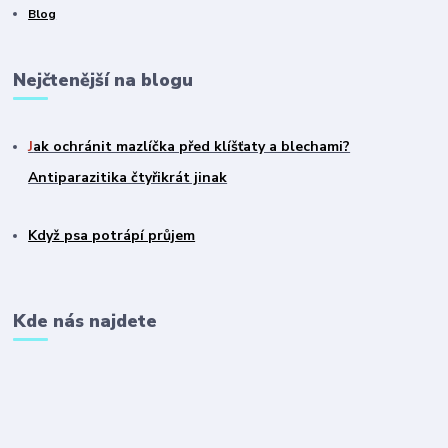
Blog
Nejčtenější na blogu
J
ak ochránit mazlíčka před klíšťaty a blechami?
Antiparazitika čtyřikrát jinak
Když psa potrápí průjem
Kde nás najdete