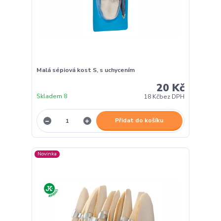
Malá sépiová kost S, s uchycením
20 Kč
Skladem 8
18 Kč
bez DPH
Přidat do košíku
Novinka