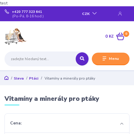
test
+420 777 323 641
CZK
(Po-Pá, 8-16 hod.)
0
0 Kč
Menu
Sleva
Ptáci
Vitamíny a minerály pro ptáky
Vitamíny a minerály pro ptáky
Cena: