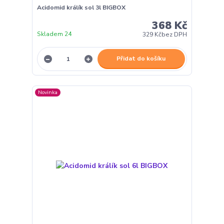
Acidomid králík sol 3l BIGBOX
368 Kč
Skladem 24
329 Kč
bez DPH
Přidat do košíku
Novinka