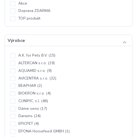
Akce
Doprava ZDARMA
TOP produkt
Výrobce
A.K. for Pets B.V.
(15)
ALTERCAN s.r.o.
(19)
AQUAMID s.r.o.
(9)
AVICENTRA s.r.o.
(32)
BEAPHAR
(2)
BIOKRON s.r.o.
(4)
CUNIPIC, s.l.
(46)
Dáme seno
(17)
Darwins
(24)
EPICPET
(4)
EPONA Horsefeed GMBH
(1)