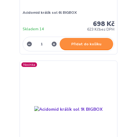
Acidomid králík sol 6l BIGBOX
698 Kč
Skladem 14
623 Kč
bez DPH
Přidat do košíku
Novinka