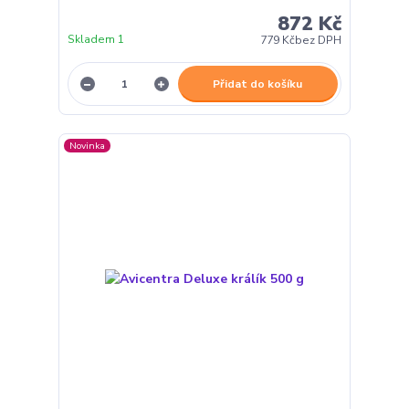
872 Kč
Skladem 1
779 Kč
bez DPH
Přidat do košíku
Novinka