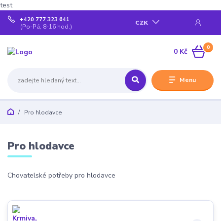
test
+420 777 323 641
CZK
(Po-Pá, 8-16 hod.)
0
0 Kč
Menu
Pro hlodavce
Pro hlodavce
Chovatelské potřeby pro hlodavce