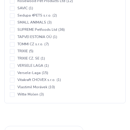
Rosewood Pet Products Ltd
(12)
SAVIC
(1)
Sedupa 4PETS s.r.o.
(2)
SMALL ANIMALS
(3)
SUPREME Petfoods Ltd
(36)
TAPVEI ESTONIA OÜ
(1)
TOMMI CZ s.r.o.
(7)
TRIXIE
(5)
TRIXIE CZ, SE
(1)
VERSELE LAGA
(1)
Versele-Laga
(15)
Vitakraft CHOVEX s.r.o.
(1)
Vlastimil Morávek
(10)
Witte Molen
(3)