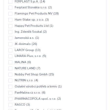
FERPLAST S.p.A.
(14)
Ferplast Slovakia s.r.o.
(2)
Flamingo Pet Products NV
(18)
Ham-Stake sp. z o.o.
(3)
Happy Pet Products Ltd
(1)
Ing. Zdeněk Soukal
(2)
Jamenská a.s.
(1)
JK-Animals
(26)
LAROY Group
(13)
LIMARA Plus, s.r.o.
(5)
MALINA
(6)
NATURE LAND
(7)
Nobby Pet Shop Gmbh
(15)
NUTRIN s.r.o.
(4)
Ostatní výrobci potřeb a krmiv
(1)
PanMalina.cz s.r.o.
(6)
PHARMACOPOLA spol. s r.o.
(2)
RASCO
(3)