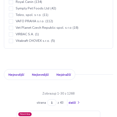
Royal Canin
(134)
Symply Pet Foods Ltd
(42)
Tekro, spol. s r.o.
(11)
VAFO PRAHA s.r.o.
(112)
Vet Planet Czech Republic spol. s r.o
(18)
VIRBAC S.A.
(1)
Vitakraft CHOVEX s.r.o.
(5)
Nejnovější
Nejlevnější
Nejdražší
Zobrazuji 1-30 z 1268
strana
z 43
další
Novinka