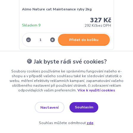
Almo Nature cat Maintenance ryby 2kg
327 Kč
Skladem 9
292 Kč
bez DPH
Přidat do košíku
🍪 Jak byste rádi své cookies?
Novinka
Soubory cookies používáme ke správnému fungování našeho e-
shopu a v případě vašeho souhlasu také ke sledování statistik o
webu, měření efektivity reklamních kampaní, zapamatování vašeho
oblíbeného nastavení při používání stránek, či zobrazení reklam
odpovídajících vašim preferencím.
Více k využití cookies
Souhlasím
Nastavení
Souhlas můžete odmítnout
zde
.