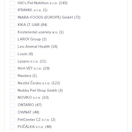
Hill's Pet Nutrition s.r.o.
(143)
IFRAMIX, s.r.o.
(1)
INABA-FOODS (EUROPE) GmbH
(72)
KIKA LT, UAB
(84)
Kostelecké uzeniny a.s.
(1)
LAROY Group
(2)
Leo Animal Health
(16)
Louie
(6)
Lyopro s.r.o.
(11)
M+H VET s.r.o.
(19)
Mastery
(1)
Nestlé Česko s.r.o.
(122)
Nobby Pet Shop Gmbh
(3)
NOVIKO s.r.o.
(10)
ONTARIO
(47)
OWNAT
(48)
PetCenter CZ s.r.o.
(2)
PUČÁLKA s.r.o.
(46)