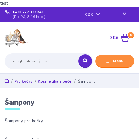
test
+420 777 323 641
CZK
(Po-Pá, 8-16 hod.)
0
0 Kč
Menu
Pro kočky
Kosmetika a péče
Šampony
Šampony
Šampony pro kočky