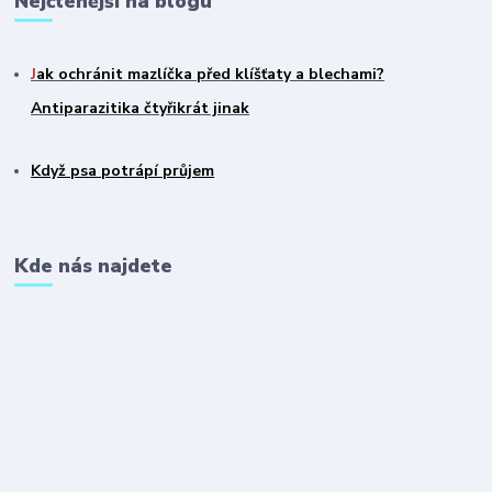
Nejčtenější na blogu
J
ak ochránit mazlíčka před klíšťaty a blechami?
Antiparazitika čtyřikrát jinak
Když psa potrápí průjem
Kde nás najdete