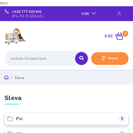
test
+420 777 323 641
CZK
(Po-Pá, 8-16 hod.)
0
0 Kč
Menu
Sleva
Sleva
Psi