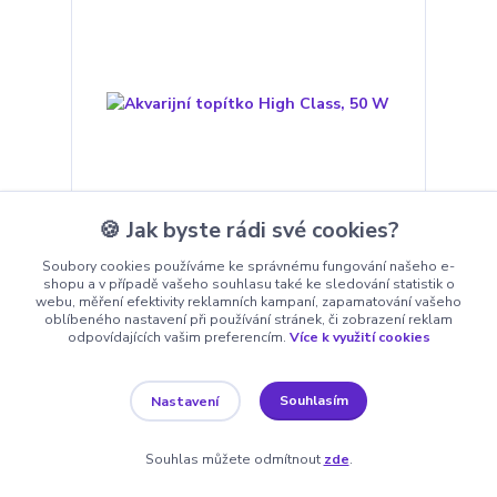
🍪 Jak byste rádi své cookies?
Soubory cookies používáme ke správnému fungování našeho e-
Akvarijní topítko High Class, 50 W
shopu a v případě vašeho souhlasu také ke sledování statistik o
webu, měření efektivity reklamních kampaní, zapamatování vašeho
372 Kč
oblíbeného nastavení při používání stránek, či zobrazení reklam
odpovídajících vašim preferencím.
Více k využití cookies
Skladem 10
307 Kč
bez DPH
Přidat do košíku
Souhlasím
Nastavení
Souhlas můžete odmítnout
zde
.
Novinka