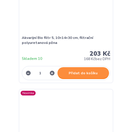
Akvarijní Bio filtr 5, 10×14×30 cm, filtrační
polyuretanová pěna
203 Kč
Skladem 10
168 Kč
bez DPH
Přidat do košíku
Novinka