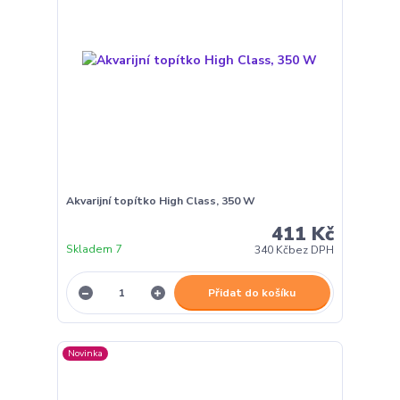
Akvarijní topítko High Class, 350 W
411 Kč
Skladem 7
340 Kč
bez DPH
Přidat do košíku
Novinka