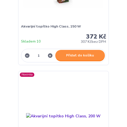
Akvarijní topítko High Class, 150 W
372 Kč
Skladem 10
307 Kč
bez DPH
Přidat do košíku
Novinka