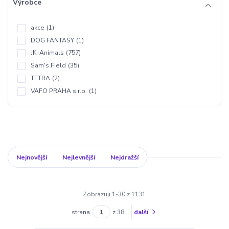
Výrobce
akce
(1)
DOG FANTASY
(1)
JK-Animals
(757)
Sam's Field
(35)
TETRA
(2)
VAFO PRAHA s.r.o.
(1)
Nejnovější
Nejlevnější
Nejdražší
Zobrazuji 1-30 z 1131
strana
z 38
další