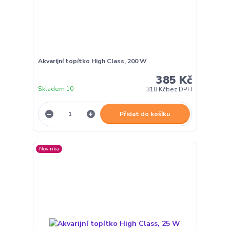
Akvarijní topítko High Class, 200 W
385 Kč
Skladem 10
318 Kč
bez DPH
Přidat do košíku
Novinka