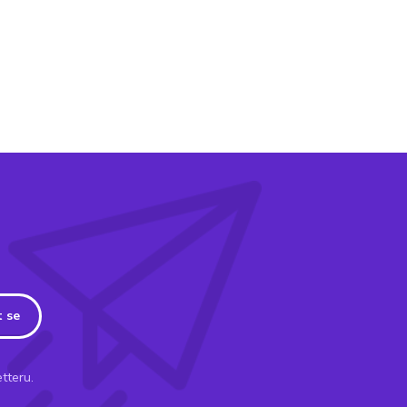
t se
tteru.