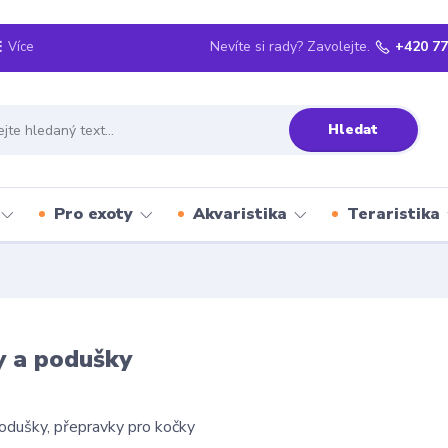
Nevíte si rady? Zavolejte.
+420 77
Více
Hledat
Pro exoty
Akvaristika
Teraristika
y a podušky
podušky, přepravky pro kočky