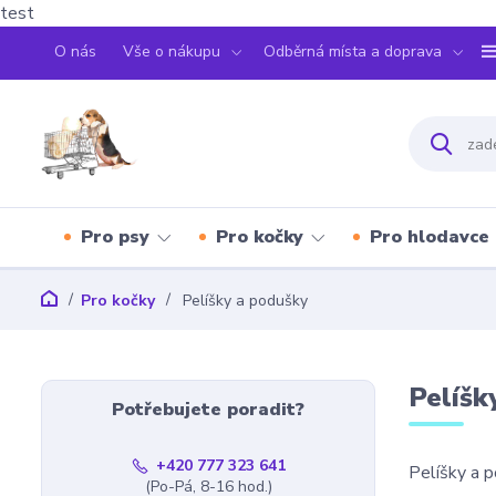
test
O nás
Vše o nákupu
Odběrná místa a doprava
Pro psy
Pro kočky
Pro hlodavce
Pro kočky
Pelíšky a podušky
Pelíšk
Potřebujete poradit?
+420 777 323 641
Pelíšky a 
(Po-Pá, 8-16 hod.)