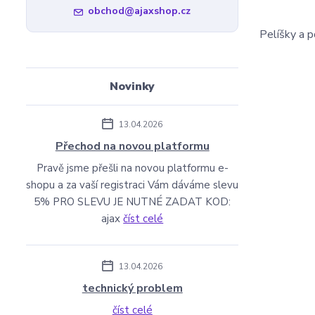
obchod@ajaxshop.cz
Pelíšky a 
Novinky
13.04.2026
Přechod na novou platformu
Pravě jsme přešli na novou platformu e-
shopu a za vaší registraci Vám dáváme slevu
5% PRO SLEVU JE NUTNÉ ZADAT KOD:
ajax
číst celé
13.04.2026
technický problem
číst celé