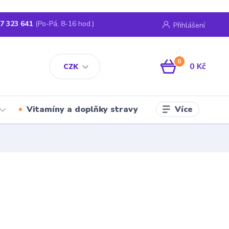
7 323 641
(Po-Pá, 8-16 hod.)
Přihlášení
0
0 Kč
CZK
Více
Vitamíny a doplňky stravy