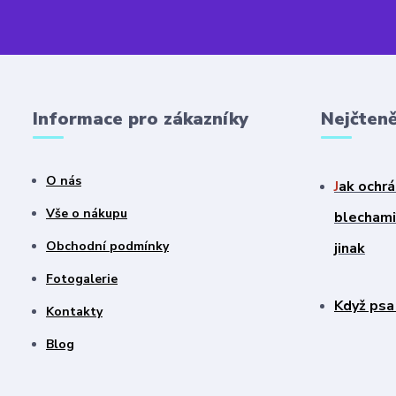
Informace pro zákazníky
Nejčteně
O nás
J
ak ochrá
Vše o nákupu
blechami?
Obchodní podmínky
jinak
Fotogalerie
Když psa
Kontakty
Blog