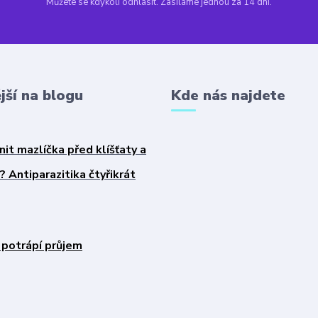
Můžete se kdykoli odhlásit. Zasíláme jednou za 14 dní.
jší na blogu
Kde nás najdete
nit mazlíčka před klíšťaty a
 Antiparazitika čtyřikrát
 potrápí průjem