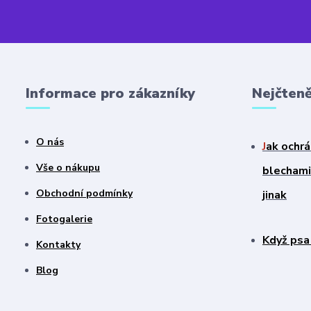
Informace pro zákazníky
Nejčteně
O nás
J
ak ochrá
Vše o nákupu
blechami?
Obchodní podmínky
jinak
Fotogalerie
Když psa
Kontakty
Blog