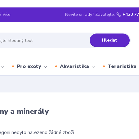
Nevíte si rady? Zavolejte.
+420 77
Více
Hledat
Pro exoty
Akvaristika
Teraristika
ny a minerály
gorii nebylo nalezeno žádné zboží.