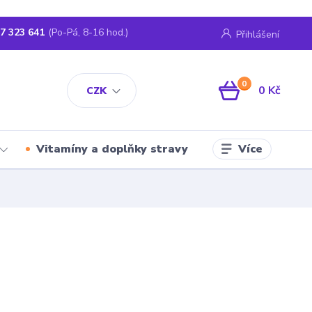
7 323 641
(Po-Pá, 8-16 hod.)
Přihlášení
0
0 Kč
CZK
Více
Vitamíny a doplňky stravy