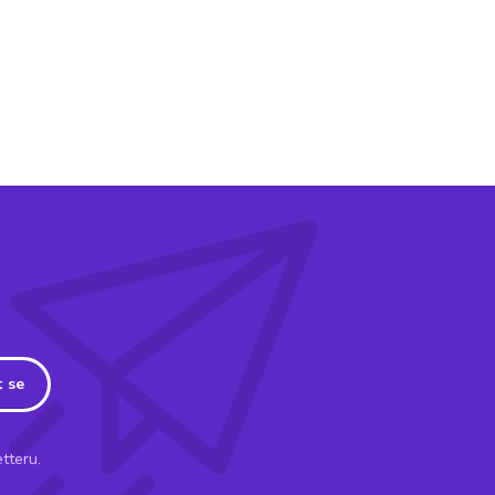
t se
tteru.