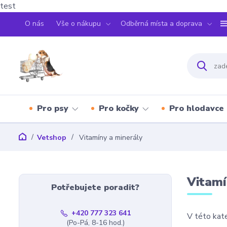
test
O nás
Vše o nákupu
Odběrná místa a doprava
Pro psy
Pro kočky
Pro hlodavce
Vetshop
Vitamíny a minerály
Vitamí
Potřebujete poradit?
+420 777 323 641
V této kate
(Po-Pá, 8-16 hod.)