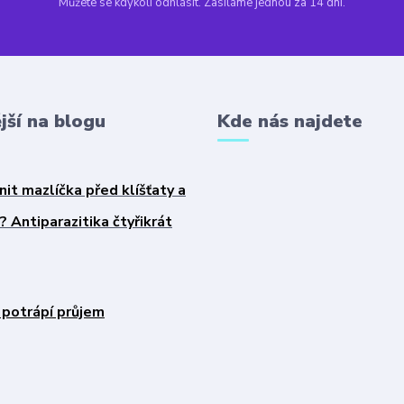
Můžete se kdykoli odhlásit. Zasíláme jednou za 14 dní.
jší na blogu
Kde nás najdete
nit mazlíčka před klíšťaty a
 Antiparazitika čtyřikrát
 potrápí průjem