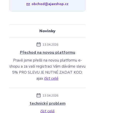
obchod@ajaxshop.cz
Novinky
13.04.2026
Přechod na novou platformu
Pravě jsme přešli na novou platformu e-
shopu a za vaší registraci Vám dáváme slevu
5% PRO SLEVU JE NUTNÉ ZADAT KOD:
ajax
číst celé
13.04.2026
technický problem
číst celé