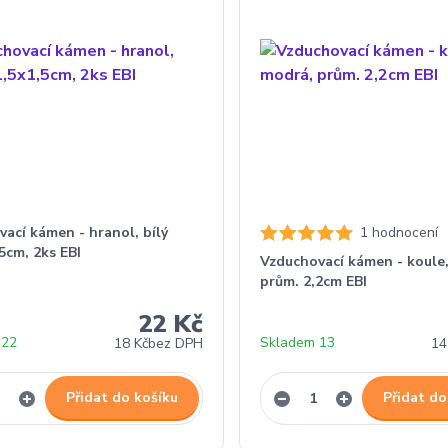
ací kámen - hranol, bílý
1 hodnocení
5cm, 2ks EBI
Vzduchovací kámen - koule
prům. 2,2cm EBI
22 Kč
 22
Skladem 13
18 Kč
bez DPH
14
Přidat do košíku
Přidat do