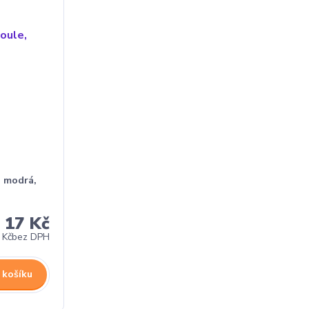
, modrá,
17 Kč
 Kč
bez DPH
 košíku