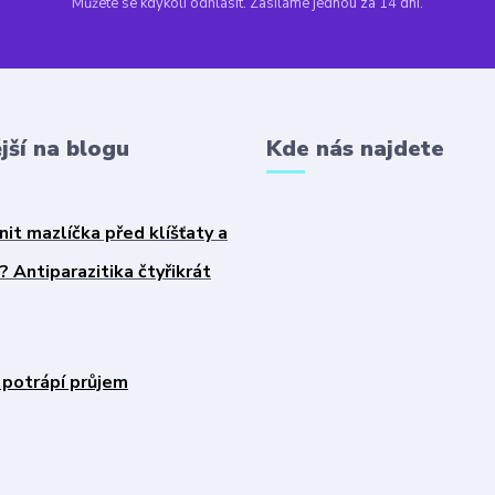
Můžete se kdykoli odhlásit. Zasíláme jednou za 14 dní.
jší na blogu
Kde nás najdete
nit mazlíčka před klíšťaty a
 Antiparazitika čtyřikrát
 potrápí průjem