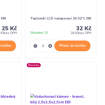
 EBI
Teploměr LCD nalepovací 20-32°C EBI
25 Kč
32 Kč
Skladem 15
 Kč
bez DPH
26 Kč
bez DPH
 košíku
Přidat do košíku
Novinka