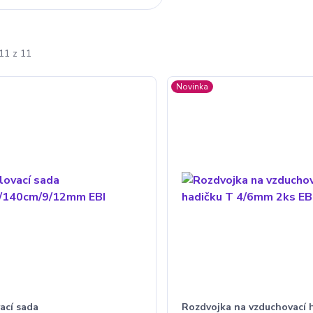
11 z 11
Novinka
ací sada
Rozdvojka na vzduchovací 