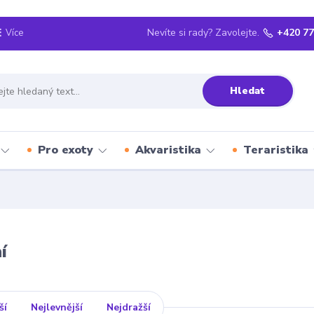
Nevíte si rady? Zavolejte.
+420 77
Více
Hledat
Pro exoty
Akvaristika
Teraristika
í
ší
Nejlevnější
Nejdražší