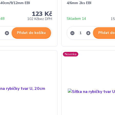
140cm/9/12mm EBI
4/6mm 2ks EBI
123 Kč
 48
Skladem 14
102 Kč
bez DPH
15
Přidat do košíku
Přidat do
Novinka