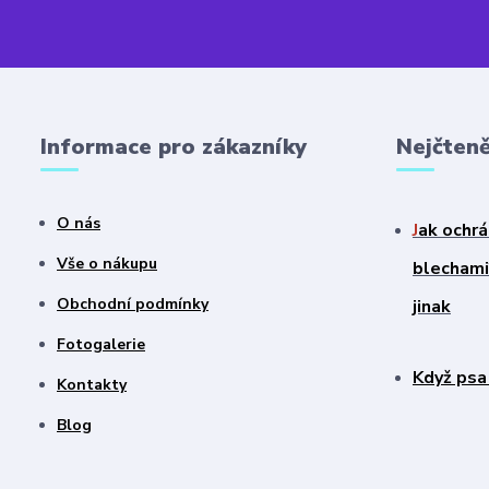
Informace pro zákazníky
Nejčteně
O nás
J
ak ochrá
Vše o nákupu
blechami?
Obchodní podmínky
jinak
Fotogalerie
Když psa
Kontakty
Blog