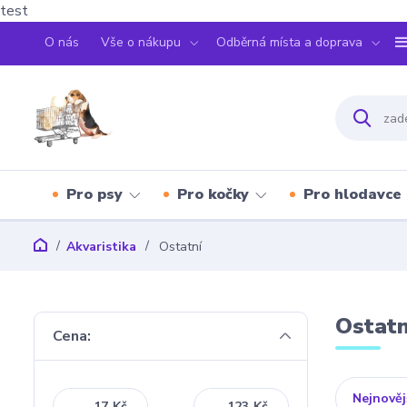
test
O nás
Vše o nákupu
Odběrná místa a doprava
Pro psy
Pro kočky
Pro hlodavce
Akvaristika
Ostatní
Ostatn
Cena:
Nejnověj
Kč
Kč