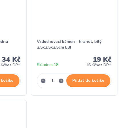
edná
Vzduchovací kámen - hranol, bílý
2,5x2,5x2,5cm EBI
34 Kč
19 Kč
Skladem 18
 Kč
bez DPH
16 Kč
bez DPH
 košíku
Přidat do košíku