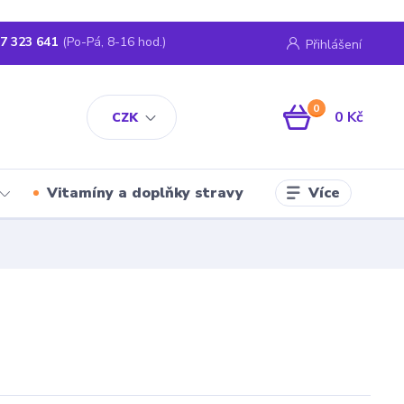
7 323 641
(Po-Pá, 8-16 hod.)
Přihlášení
0
0 Kč
CZK
Více
Vitamíny a doplňky stravy