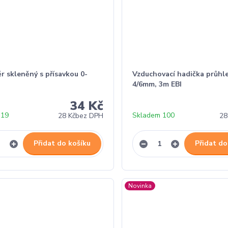
 skleněný s přísavkou 0-
Vzduchovací hadička průhl
4/6mm, 3m EBI
34 Kč
 19
Skladem 100
28 Kč
bez DPH
28
Přidat do košíku
Přidat do
Novinka