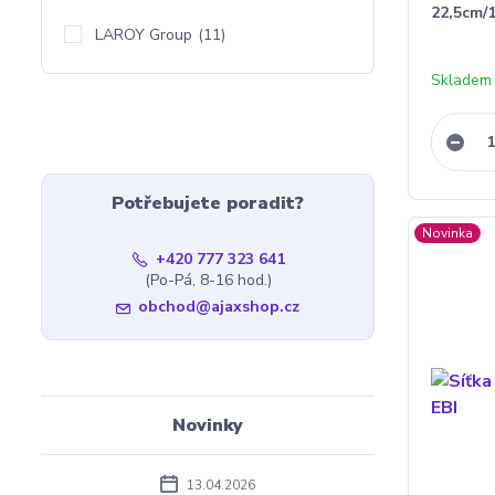
22,5cm/
LAROY Group
(11)
Skladem
Potřebujete poradit?
Novinka
+420 777 323 641
(Po-Pá, 8-16 hod.)
obchod@ajaxshop.cz
Novinky
13.04.2026