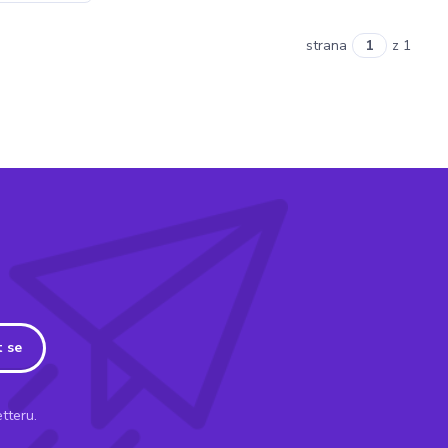
strana
z 1
t se
tteru.