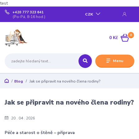
test
+420 777 323 641
CZK
(Po-Pá, 8-16 hod.)
0
0 Kč
Menu
Blog
Jak se připravit na nového člena rodiny?
Jak se připravit na nového člena rodiny?
20
04
2026
Péče a starost o štěně – příprava