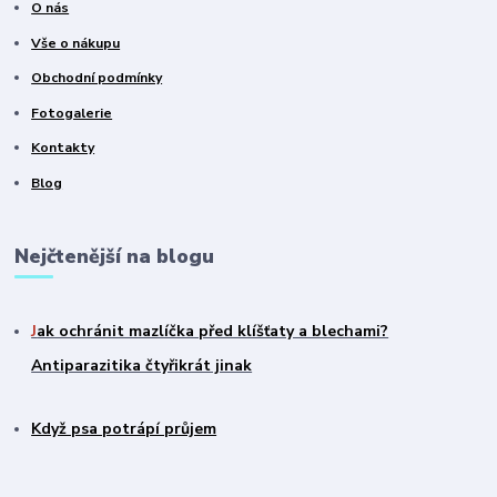
O nás
Vše o nákupu
Obchodní podmínky
Fotogalerie
Kontakty
Blog
Nejčtenější na blogu
J
ak ochránit mazlíčka před klíšťaty a blechami?
Antiparazitika čtyřikrát jinak
Když psa potrápí průjem