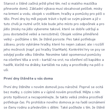
Starost o štěně začíná ještě před tím, než si malého mazlíčka
přinesete domů. Základní výbava musí obsahovat pelíšek, misky
na krmení a vodu, obojek s vodítkem, hračky a pomůcky pro péči o
tělo. První dny by měl pejsek trávit v bytě se svým pánem a již v
tuto chvíli je nutné určit, kde bude jeho místo pro odpočinek a pro
jídlo (misky na jídlo vybereme takové, které se dobře udržují a
jsou dostatečně velké a nerozbitné). Obojek volíme přiměřeně
velký – počítáme s tím, že štěně poroste. Pes také potřebuje
zábavu, proto vybíráme hračky, které ho nejen zabaví, ale i rozšíří
jeho možnosti (např. psí hračky StarMark). Konkrétní hry se psy se
odvíjejí podle věku štěněte. Nesmíme také opomenout pomůcky
na ošetření těla a srsti – kartáč na srst, na ošetření očí kapátko a
hadřík, kleště na drábky, kartáček na zuby a prostředky na péči o
uši.
První dny štěněte u vás doma
První dny štěněte v novém domově jsou náročné. Poprvé se ocitá
bez matky, s cizími lidmi a v úplně novém prostředí. Mějte s ním
proto trpělivost a nezapomínejte, že takto velká změna prostředí
potřebuje čas. Po prohlídce nového domova je na řadě seznámení
se členy rodiny a především s dětmi. Také počítejte s tím, že štěně