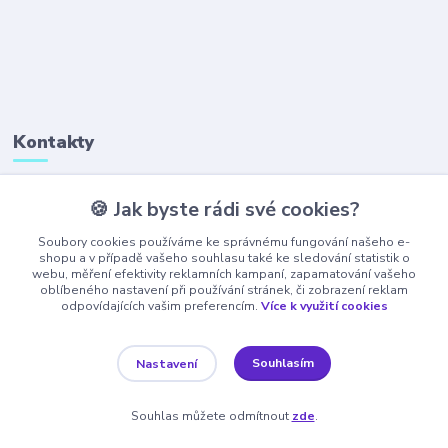
Kontakty
🍪 Jak byste rádi své cookies?
+420 777 323 641
(Po-Pá, 8-16 hod.)
Soubory cookies používáme ke správnému fungování našeho e-
shopu a v případě vašeho souhlasu také ke sledování statistik o
webu, měření efektivity reklamních kampaní, zapamatování vašeho
obchod@ajaxshop.cz
oblíbeného nastavení při používání stránek, či zobrazení reklam
odpovídajících vašim preferencím.
Více k využití cookies
Souhlasím
Nastavení
Souhlas můžete odmítnout
zde
.
Vytvořeno na
Eshop-rychle.cz