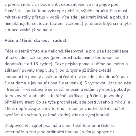
v prvních měsících bude chtít okousat vše, co mu přijde pod
čumáček – podle toho vybírejte pelíšek, výběh i hračky. Pes musí
mít také stálý přístup k vodě (více zde: jak krmit štěně) a pokud s
ním plánujete cestovat (autem, vlakem...), je dobré, když si na tyto
situace zvyká již od mala.
Péče o štěně: starost i radost
Péče o štěně tímto ale nekončí. Nezbytná je pro psa i socializace,
ať už s lidmi, tak se psy (první procházka mimo teritorium se
doporučuje od 13. týdne). Také pejska pomalu učíme na jméno a
základní povely (např. „fuj“), od 8. týdne již štěně zvládá
jednoduché povely a základní čistotu (více zde: jak odnaučit psa
čůrat doma a jak naučit psa čůrat venku). S výchovou úzce souvisí
i trestání – všeobecně se snažíme psím trestům vyhnout, pokud je
to nezbytné a přistihli jste štěně takříkajíc „při činu“, je vhodný
přiměřený trest. Co se týče procházek, zde platí „všeho s mírou“ a
štěně nepřetěžujte ani v terénu – např. je vhodné štěně snášet i
vynášet do schodů, což má kladný vliv na vývoj kloubů.
Zodpovědný majitel psa má u sebe také telefonní číslo na
veterináře a zná jeho ordinační hodiny ( s tím je spojené i