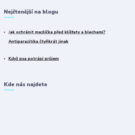
Nejčtenější na blogu
J
ak ochránit mazlíčka před klíšťaty a blechami?
Antiparazitika čtyřikrát jinak
Když psa potrápí průjem
Kde nás najdete