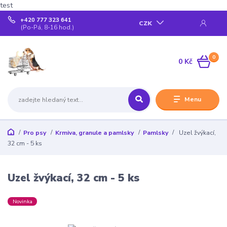
test
+420 777 323 641
CZK
(Po-Pá, 8-16 hod.)
0
0 Kč
Menu
Pro psy
Krmiva, granule a pamlsky
Pamlsky
Uzel žvýkací,
32 cm - 5 ks
Uzel žvýkací, 32 cm - 5 ks
Novinka