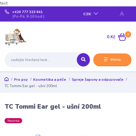
test
+420 777 323 641
CZK
(Po-Pá, 8-16 hod.)
0
0 Kč
Menu
Pro psy
Kosmetika a péče
Spreje šapony a odpuzovače
TC Tommi Ear gel - ušní 200ml
TC Tommi Ear gel - ušní 200ml
Novinka