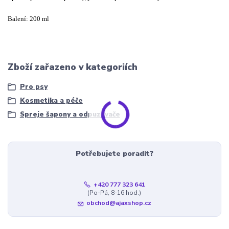
Balení: 200 ml
Zboží zařazeno v kategoriích
Pro psy
Kosmetika a péče
Spreje šapony a odpuzovače
Potřebujete poradit?
+420 777 323 641
(Po-Pá, 8-16 hod.)
obchod@ajaxshop.cz