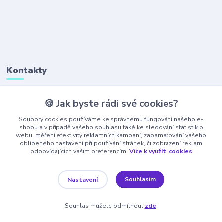
Kontakty
🍪 Jak byste rádi své cookies?
+420 777 323 641
(Po-Pá, 8-16 hod.)
Soubory cookies používáme ke správnému fungování našeho e-
shopu a v případě vašeho souhlasu také ke sledování statistik o
webu, měření efektivity reklamních kampaní, zapamatování vašeho
obchod@ajaxshop.cz
oblíbeného nastavení při používání stránek, či zobrazení reklam
odpovídajících vašim preferencím.
Více k využití cookies
Souhlasím
Nastavení
Souhlas můžete odmítnout
zde
.
Vytvořeno na
Eshop-rychle.cz