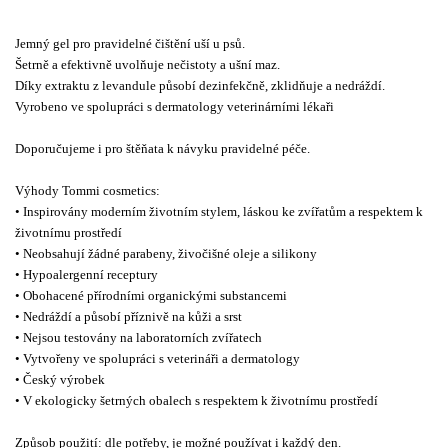
Jemný gel pro pravidelné čištění uší u psů.
Šetrně a efektivně uvolňuje nečistoty a ušní maz.
Díky extraktu z levandule působí dezinfekčně, zklidňuje a nedráždí.
Vyrobeno ve spolupráci s dermatology veterinárními lékaři
Doporučujeme i pro štěňata k návyku pravidelné péče.
Výhody Tommi cosmetics:
• Inspirovány moderním životním stylem, láskou ke zvířatům a respektem k
životnímu prostředí
• Neobsahují žádné parabeny, živočišné oleje a silikony
• Hypoalergenní receptury
• Obohacené přírodními organickými substancemi
• Nedráždí a působí příznivě na kůži a srst
• Nejsou testovány na laboratorních zvířatech
• Vytvořeny ve spolupráci s veterináři a dermatology
• Český výrobek
• V ekologicky šetrných obalech s respektem k životnímu prostředí
Způsob použití: dle potřeby, je možné používat i každý den.