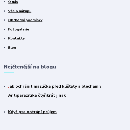
O nás
Vše o nákupu
Obchodní podmínky
Fotogalerie
Kontakty
Blog
Nejčtenější na blogu
J
ak ochránit mazlíčka před klíšťaty a blechami?
Antiparazitika čtyřikrát jinak
Když psa potrápí průjem