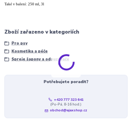
Také v balení: 250 ml, 3l
Zboží zařazeno v kategoriích
Pro psy
Kosmetika a péče
Spreje šapony a odpuzovače
Potřebujete poradit?
+420 777 323 641
(Po-Pá, 8-16 hod.)
obchod@ajaxshop.cz