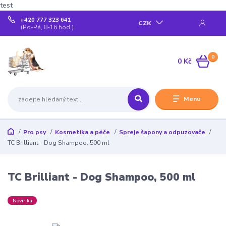
test
+420 777 323 641
CZK
(Po-Pá, 8-16 hod.)
0
0 Kč
Menu
Pro psy
Kosmetika a péče
Spreje šapony a odpuzovače
TC Brilliant - Dog Shampoo, 500 ml
TC Brilliant - Dog Shampoo, 500 ml
Novinka