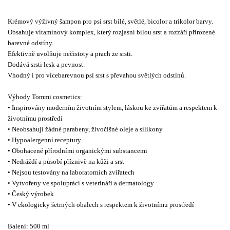
Krémový výživný šampon pro psí srst bílé, světlé, bicolor a trikolor barvy.
Obsahuje vitamínový komplex, který rozjasní bílou srst a rozzáří přirozené
barevné odstíny.
Efektivně uvolňuje nečistoty a prach ze srsti.
Dodává srsti lesk a pevnost.
Vhodný i pro vícebarevnou psí srst s převahou světlých odstínů.
Výhody Tommi cosmetics:
• Inspirovány moderním životním stylem, láskou ke zvířatům a respektem k
životnímu prostředí
• Neobsahují žádné parabeny, živočišné oleje a silikony
• Hypoalergenní receptury
• Obohacené přírodními organickými substancemi
• Nedráždí a působí příznivě na kůži a srst
• Nejsou testovány na laboratorních zvířatech
• Vytvořeny ve spolupráci s veterináři a dermatology
• Český výrobek
• V ekologicky šetrných obalech s respektem k životnímu prostředí
Balení: 500 ml