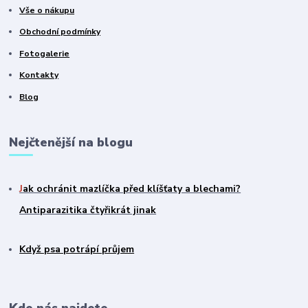
Vše o nákupu
Obchodní podmínky
Fotogalerie
Kontakty
Blog
Nejčtenější na blogu
J
ak ochránit mazlíčka před klíšťaty a blechami?
Antiparazitika čtyřikrát jinak
Když psa potrápí průjem