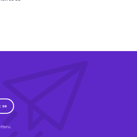
t se
tteru.