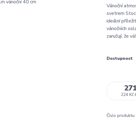
Vánoční atmos
svetrem Stockh
ideální příle
vánočních osl
zaručují, že vá
Dostupnost
27
224 Kč
Číslo produktu: