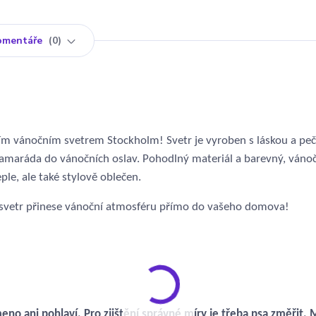
omentáře
0
ím vánočním svetrem Stockholm! Svetr je vyroben s láskou a pečli
o kamaráda do vánočních oslav. Pohodlný materiál a barevný, váno
ple, ale také stylově oblečen.
 svetr přinese vánoční atmosféru přímo do vašeho domova!
eno ani pohlaví. Pro zjištění správné míry je třeba psa změřit. 