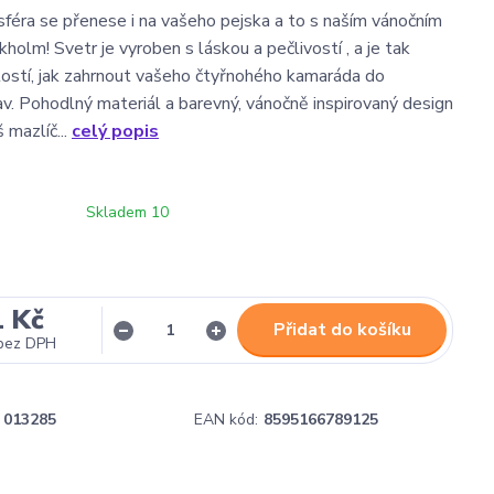
féra se přenese i na vašeho pejska a to s naším vánočním
olm! Svetr je vyroben s láskou a pečlivostí , a je tak
žitostí, jak zahrnout vašeho čtyřnohého kamaráda do
av. Pohodlný materiál a barevný, vánočně inspirovaný design
š mazlíč...
celý popis
Skladem 10
1 Kč
Přidat do košíku
bez DPH
013285
EAN kód:
8595166789125