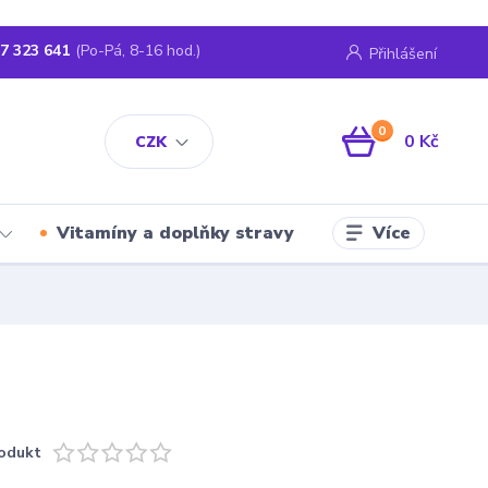
7 323 641
(Po-Pá, 8-16 hod.)
Přihlášení
0
0 Kč
CZK
Více
Vitamíny a doplňky stravy
odukt