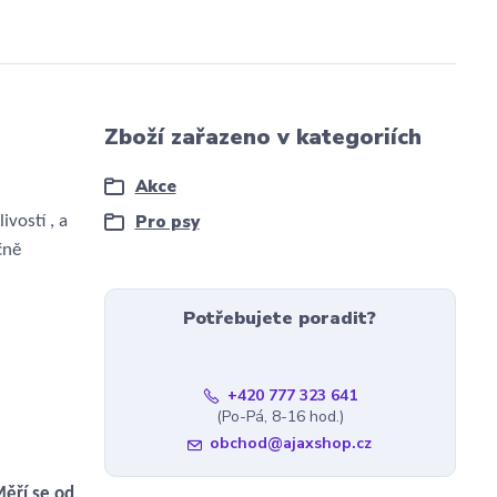
Zboží zařazeno v kategoriích
Akce
Pro psy
vostí , a
čně
Potřebujete poradit?
+420 777 323 641
(Po-Pá, 8-16 hod.)
obchod@ajaxshop.cz
Měří se od