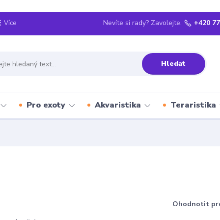
Nevíte si rady? Zavolejte.
+420 77
Více
Hledat
Pro exoty
Akvaristika
Teraristika
Ohodnotit pr