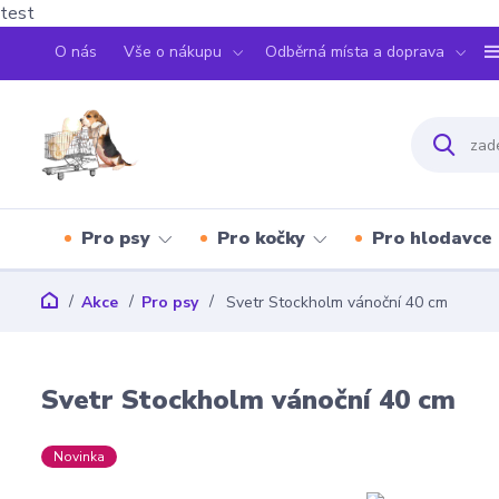
test
O nás
Vše o nákupu
Odběrná místa a doprava
Pro psy
Pro kočky
Pro hlodavce
Akce
Pro psy
Svetr Stockholm vánoční 40 cm
Svetr Stockholm vánoční 40 cm
Novinka