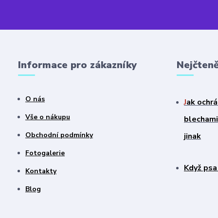
Informace pro zákazníky
Nejčteně
O nás
J
ak ochrá
Vše o nákupu
blechami?
Obchodní podmínky
jinak
Fotogalerie
Když psa
Kontakty
Blog