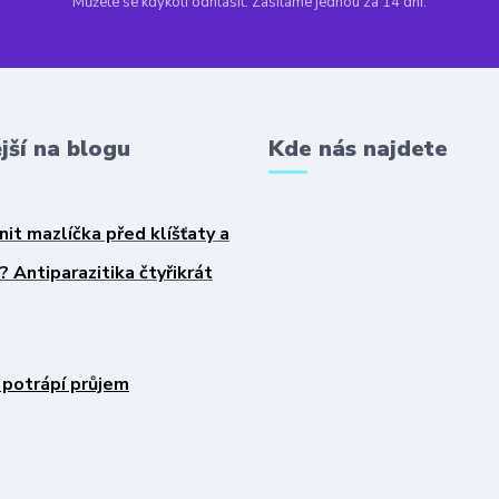
Můžete se kdykoli odhlásit. Zasíláme jednou za 14 dní.
jší na blogu
Kde nás najdete
nit mazlíčka před klíšťaty a
 Antiparazitika čtyřikrát
 potrápí průjem