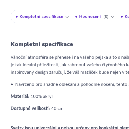
Kompletní specifikace
Hodnocení
0
K
Kompletní specifikace
Vánoční atmosféra se přenese i na vašeho pejska a to s naš
je tak ideální příležitostí, jak zahrnout vašeho čtyřnohéh
inspirovaný design zaručují, že váš mazlíček bude nejen v te
•
Navrženo pro snadné oblékání a pohodlné nošení, tento
Materiál
: 100% akryl
Dostupné velikosti
: 40 cm
Svetry jsou univerzální a nejsou určeny pro konkrétní plem