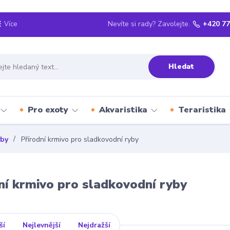
Nevíte si rady? Zavolejte.
+420 77
Více
Hledat
Pro exoty
Akvaristika
Teraristika
yby
Přírodní krmivo pro sladkovodní ryby
ní krmivo pro sladkovodní ryby
ší
Nejlevnější
Nejdražší