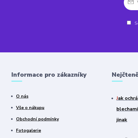
So
Informace pro zákazníky
Nejčteně
O nás
J
ak ochrá
Vše o nákupu
blechami?
Obchodní podmínky
jinak
Fotogalerie