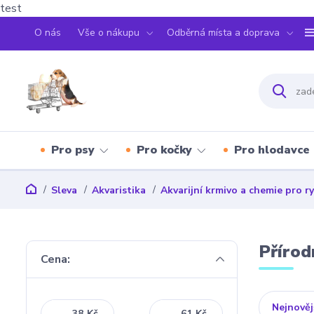
test
O nás
Vše o nákupu
Odběrná místa a doprava
Pro psy
Pro kočky
Pro hlodavce
Sleva
Akvaristika
Akvarijní krmivo a chemie pro r
Přírod
Cena:
Nejnověj
Kč
Kč