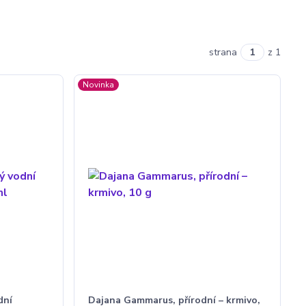
strana
z 1
Novinka
dní
Dajana Gammarus, přírodní – krmivo,