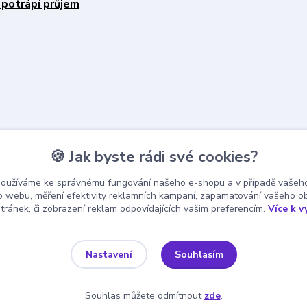
 potrápí průjem
🍪 Jak byste rádi své cookies?
používáme ke správnému fungování našeho e-shopu a v případě vašeho
k o webu, měření efektivity reklamních kampaní, zapamatování vašeho o
stránek, či zobrazení reklam odpovídajících vašim preferencím.
Více k v
Souhlasím
Nastavení
Souhlas můžete odmítnout
zde
.