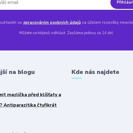
Přihlási
uhlasím se
zpracováním osobních údajů
za účelem rozesílky newsle
Můžete se kdykoli odhlásit. Zasíláme jednou za 14 dní.
jší na blogu
Kde nás najdete
nit mazlíčka před klíšťaty a
 Antiparazitika čtyřikrát