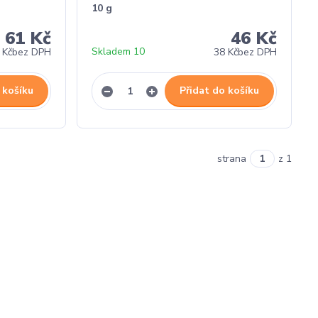
10 g
61 Kč
46 Kč
Skladem 10
 Kč
bez DPH
38 Kč
bez DPH
 košíku
Přidat do košíku
strana
z 1