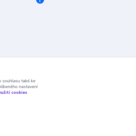
 souhlasu také ke
blíbeného nastavení
yužití cookies
Vytvořeno na
Eshop-rychle.cz