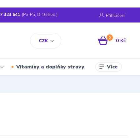
7 323 641
(Po-Pá, 8-16 hod.)
Přihlášení
0
0 Kč
CZK
Více
Vitamíny a doplňky stravy