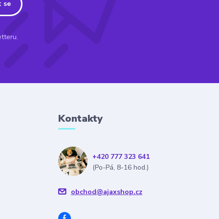
t se
tteru.
Kontakty
+420 777 323 641
(Po-Pá, 8-16 hod.)
obchod@ajaxshop.cz