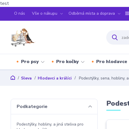
test
O nás
Vše o nákupu
Odběrná místa a doprava
Pro psy
Pro kočky
Pro hlodavce
Sleva
Hlodavci a králíci
Podestýlky, sena, hobliny, a
Podest
Podkategorie
Podestýlky, hobliny, a jiná steliva pro