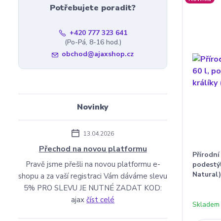
Potřebujete poradit?
+420 777 323 641
(Po-Pá, 8-16 hod.)
obchod@ajaxshop.cz
Novinky
13.04.2026
Přechod na novou platformu
Přírodní
Pravě jsme přešli na novou platformu e-
podestýl
Natural
shopu a za vaší registraci Vám dáváme slevu
5% PRO SLEVU JE NUTNÉ ZADAT KOD:
ajax
číst celé
Skladem