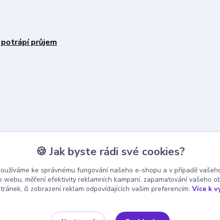
 potrápí průjem
🍪 Jak byste rádi své cookies?
používáme ke správnému fungování našeho e-shopu a v případě vašeho
k o webu, měření efektivity reklamních kampaní, zapamatování vašeho o
stránek, či zobrazení reklam odpovídajících vašim preferencím.
Více k v