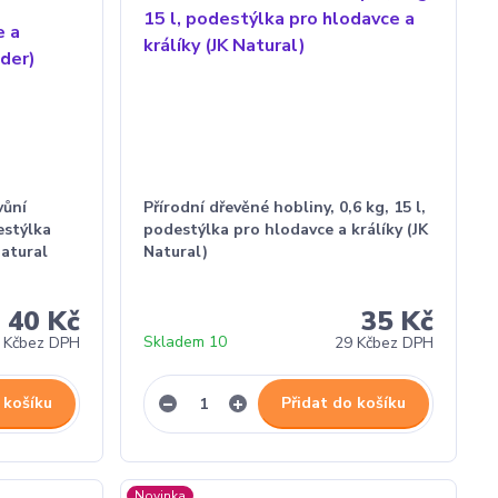
vůní
Přírodní dřevěné hobliny, 0,6 kg, 15 l,
estýlka
podestýlka pro hlodavce a králíky (JK
Natural
Natural)
40 Kč
35 Kč
Skladem 10
 Kč
bez DPH
29 Kč
bez DPH
 košíku
Přidat do košíku
Novinka