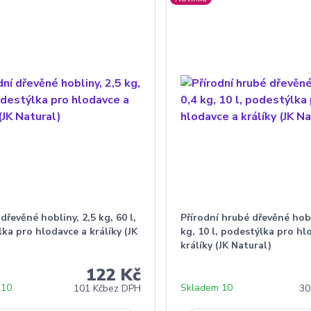
 dřevěné hobliny, 2,5 kg, 60 l,
Přírodní hrubé dřevěné hobl
ka pro hlodavce a králíky (JK
kg, 10 l, podestýlka pro hl
)
králíky (JK Natural)
122 Kč
 10
Skladem 10
101 Kč
bez DPH
30