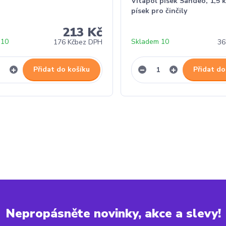
Vitapol písek Sandeo, 1,5 
písek pro činčily
213 Kč
 10
Skladem 10
176 Kč
bez DPH
36
Přidat do košíku
Přidat do
Nepropásněte novinky, akce a slevy!