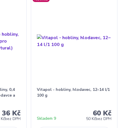
iny, 0,4
Vitapol - hobliny, hlodavec, 12–14 l/1
odavce a
100 g
36 Kč
60 Kč
Skladem 9
 Kč
bez DPH
50 Kč
bez DPH