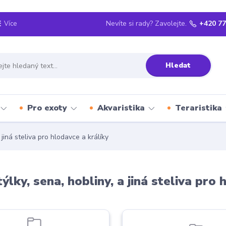
Nevíte si rady? Zavolejte.
+420 77
Více
Hledat
Pro exoty
Akvaristika
Teraristika
 jiná steliva pro hlodavce a králíky
ýlky, sena, hobliny, a jiná steliva pro 