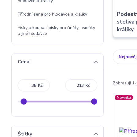
hlodavce a králíky
Podestýl
Přírodní sena pro hlodavce a králíky
steliva
Písky a koupací písky pro činčily, osmáky
králíky
a jiné hlodavce
Nejnověj
Cena:
Zobrazuji 1-
Kč
Kč
Novinka
Štítky