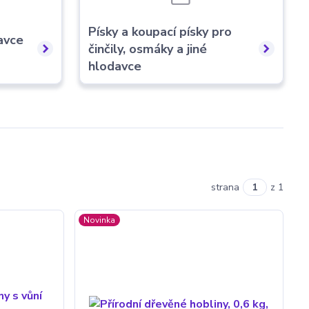
Písky a koupací písky pro
avce
činčily, osmáky a jiné
hlodavce
strana
z 1
Novinka