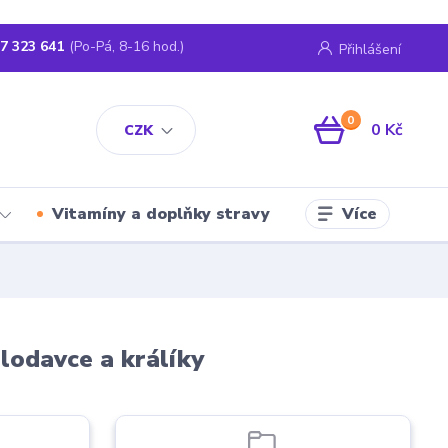
7 323 641
(Po-Pá, 8-16 hod.)
Přihlášení
0
0 Kč
CZK
Více
Vitamíny a doplňky stravy
hlodavce a králíky