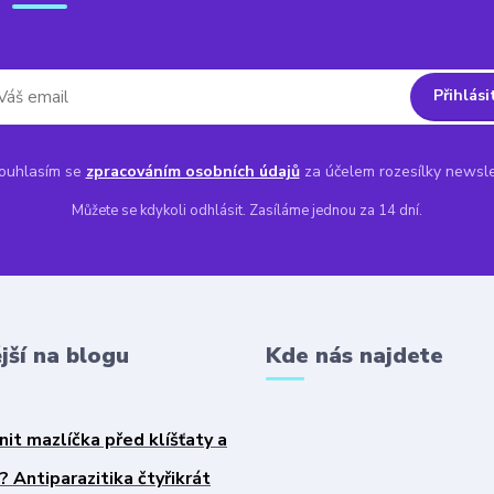
Přihlási
uhlasím se
zpracováním osobních údajů
za účelem rozesílky newsle
Můžete se kdykoli odhlásit. Zasíláme jednou za 14 dní.
jší na blogu
Kde nás najdete
nit mazlíčka před klíšťaty a
 Antiparazitika čtyřikrát