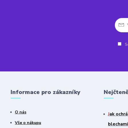
So
Informace pro zákazníky
Nejčteně
O nás
J
ak ochrá
Vše o nákupu
blechami?