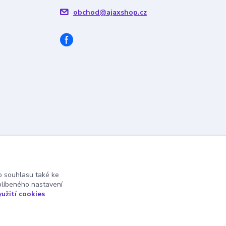
obchod@ajaxshop.cz
 souhlasu také ke
blíbeného nastavení
yužití cookies