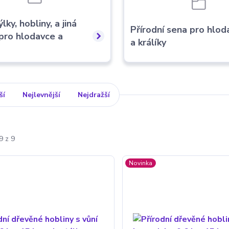
ky, hobliny, a jiná
Přírodní sena pro hlod
 pro hlodavce a
a králíky
ší
Nejlevnější
Nejdražší
9 z 9
Novinka