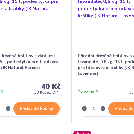
 dřevěné hobliny s vůní lesa,
Přírodní dřevěné hobliny s 
15 l, podestýlka pro hlodavce
levandule, 0,6 kg, 15 l, pod
y (JK Natural Forest)
pro hlodavce a králíky (JK 
Lavender)
40 Kč
 9
Skladem 8
33 Kč
bez DPH
33
Přidat do košíku
Přidat do
Novinka