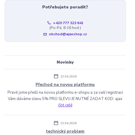
Potřebujete poradit?
+420 777 323 641
(Po-Pá, 8-16 hod.)
obchod@ajaxshop.cz
Novinky
13.04.2026
Přechod na novou platformu
Pravě jsme přešli na novou platformu e-shopu a za vaší registraci
Vám dáváme slevu 5% PRO SLEVU JE NUTNÉ ZADAT KOD: ajax
číst celé
13.04.2026
technický problem