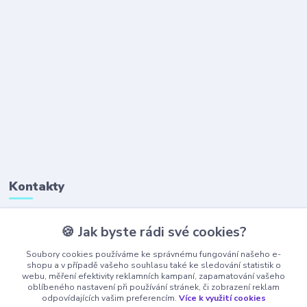
Kontakty
🍪 Jak byste rádi své cookies?
+420 777 323 641
(Po-Pá, 8-16 hod.)
Soubory cookies používáme ke správnému fungování našeho e-
shopu a v případě vašeho souhlasu také ke sledování statistik o
webu, měření efektivity reklamních kampaní, zapamatování vašeho
obchod@ajaxshop.cz
oblíbeného nastavení při používání stránek, či zobrazení reklam
odpovídajících vašim preferencím.
Více k využití cookies