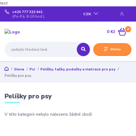
test
+420 777 323 641
CZK
(Po-Pá, 8-16 hod.)
0
0 Kč
Menu
Sleva
Psi
Pelíšky, tašky, podušky a matrace pro psy
Pelíšky pro psy
Pelíšky pro psy
V této kategorii nebylo nalezeno žádné zboží.