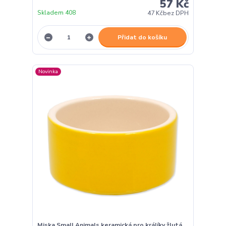
57 Kč
Skladem 408
47 Kč
bez DPH
Přidat do košíku
Novinka
Miska Small Animals keramická pro králíky žlutá