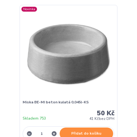
Novinka
Miska BE-MI beton kulatá 0,045l-KS
50 Kč
Skladem 753
41 Kč
bez DPH
Přidat do košíku