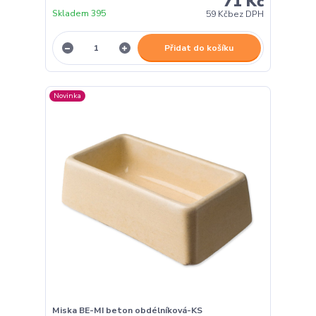
71 Kč
Skladem 395
59 Kč
bez DPH
Přidat do košíku
Novinka
Miska BE-MI beton obdélníková-KS