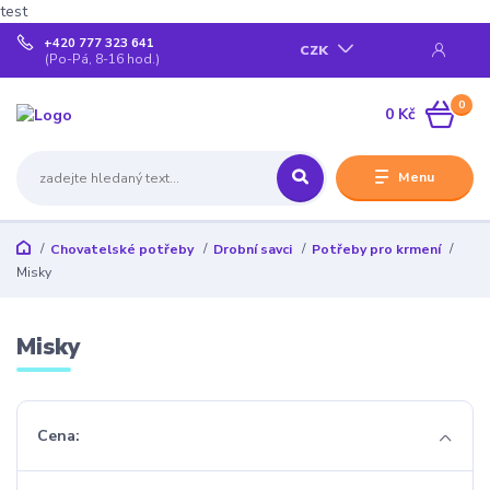
test
+420 777 323 641
CZK
(Po-Pá, 8-16 hod.)
0
0 Kč
Menu
Chovatelské potřeby
Drobní savci
Potřeby pro krmení
Misky
Misky
Cena: