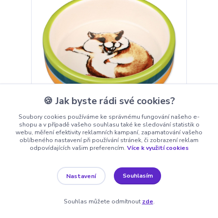
🍪 Jak byste rádi své cookies?
Soubory cookies používáme ke správnému fungování našeho e-
shopu a v případě vašeho souhlasu také ke sledování statistik o
Miska Trixie keramická pro křečky 80ml/8cm-KS
webu, měření efektivity reklamních kampaní, zapamatování vašeho
oblíbeného nastavení při používání stránek, či zobrazení reklam
46 Kč
odpovídajících vašim preferencím.
Více k využití cookies
Skladem 832
38 Kč
bez DPH
Souhlasím
Přidat do košíku
Nastavení
Souhlas můžete odmítnout
zde
.
Novinka