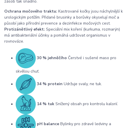
zásob tak snadno.
Ochrana močového traktu:
Kastrované kočky jsou náchylnější k
urologickým potížím. Přidané brusinky a borůvky okyselují moč a
působí jako přírodní prevence a dezinfekce močových cest.
Protizánětlivý efekt:
Speciální mix koření (kurkuma, rozmarýn)
má antibakteriální účinky a pomáhá udržovat organismus v
rovnováze.
30 % jehněčího
Čerstvé i sušené maso pro
skvělou chuť.
34 % protein
Udržuje svaly, ne tuk.
14 % tuk
Snížený obsah pro kontrolu kalorií.
pH balance
Bylinky pro zdravé ledviny a