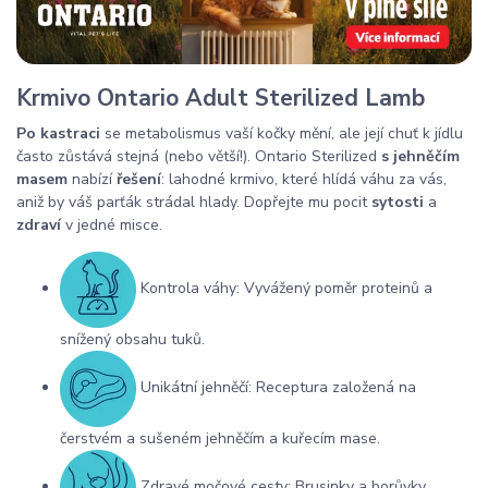
Krmivo Ontario Adult Sterilized Lamb
Po kastraci
se metabolismus vaší kočky mění, ale její chuť k jídlu
často zůstává stejná (nebo větší!). Ontario Sterilized
s jehněčím
masem
nabízí
řešení
: lahodné krmivo, které hlídá váhu za vás,
aniž by váš parťák strádal hlady. Dopřejte mu pocit
sytosti
a
zdraví
v jedné misce.
Kontrola váhy: Vyvážený poměr proteinů a
snížený obsahu tuků.
Unikátní jehněčí: Receptura založená na
čerstvém a sušeném jehněčím a kuřecím mase.
Zdravé močové cesty: Brusinky a borůvky