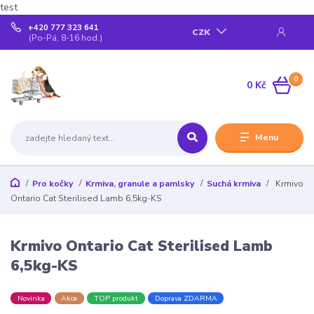
test
+420 777 323 641
CZK
(Po-Pá, 8-16 hod.)
0
0 Kč
Menu
Pro kočky
Krmiva, granule a pamlsky
Suchá krmiva
Krmivo
Ontario Cat Sterilised Lamb 6,5kg-KS
Krmivo Ontario Cat Sterilised Lamb
6,5kg-KS
Novinka
Akce
TOP produkt
Doprava ZDARMA