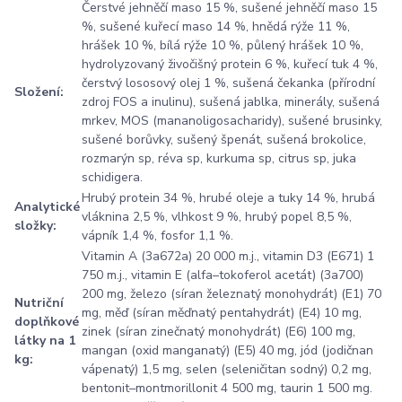
Čerstvé jehněčí maso 15 %, sušené jehněčí maso 15
%, sušené kuřecí maso 14 %, hnědá rýže 11 %,
hrášek 10 %, bílá rýže 10 %, půlený hrášek 10 %,
hydrolyzovaný živočišný protein 6 %, kuřecí tuk 4 %,
čerstvý lososový olej 1 %, sušená čekanka (přírodní
Složení:
zdroj FOS a inulinu), sušená jablka, minerály, sušená
mrkev, MOS (mananoligosacharidy), sušené brusinky,
sušené borůvky, sušený špenát, sušená brokolice,
rozmarýn sp, réva sp, kurkuma sp, citrus sp, juka
schidigera.
Hrubý protein 34 %, hrubé oleje a tuky 14 %, hrubá
Analytické
vláknina 2,5 %, vlhkost 9 %, hrubý popel 8,5 %,
složky:
vápník 1,4 %, fosfor 1,1 %.
Vitamin A (3a672a) 20 000 m.j., vitamin D3 (E671) 1
750 m.j., vitamin E (alfa–tokoferol acetát) (3a700)
200 mg, železo (síran železnatý monohydrát) (E1) 70
Nutriční
mg, měď (síran měďnatý pentahydrát) (E4) 10 mg,
doplňkové
zinek (síran zinečnatý monohydrát) (E6) 100 mg,
látky na 1
mangan (oxid manganatý) (E5) 40 mg, jód (jodičnan
kg:
vápenatý) 1,5 mg, selen (seleničitan sodný) 0,2 mg,
bentonit–montmorillonit 4 500 mg, taurin 1 500 mg.