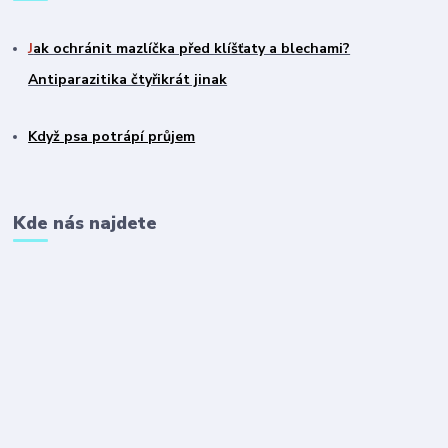
J
ak ochránit mazlíčka před klíšťaty a blechami?
Antiparazitika čtyřikrát jinak
Když psa potrápí průjem
Kde nás najdete