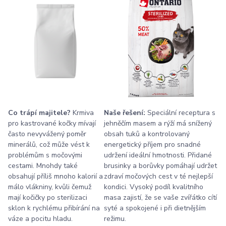
Co trápí majitele?
Krmiva
Naše řešení:
Speciální receptura s
pro kastrované kočky mívají
jehněčím masem a rýží má snížený
často nevyvážený poměr
obsah tuků a kontrolovaný
minerálů, což může vést k
energetický příjem pro snadné
problémům s močovými
udržení ideální hmotnosti. Přidané
cestami. Mnohdy také
brusinky a borůvky pomáhají udržet
obsahují příliš mnoho kalorií a
zdraví močových cest v té nejlepší
málo vlákniny, kvůli čemuž
kondici. Vysoký podíl kvalitního
mají kočičky po sterilizaci
masa zajistí, že se vaše zvířátko cítí
sklon k rychlému přibírání na
syté a spokojené i při dietnějším
váze a pocitu hladu.
režimu.