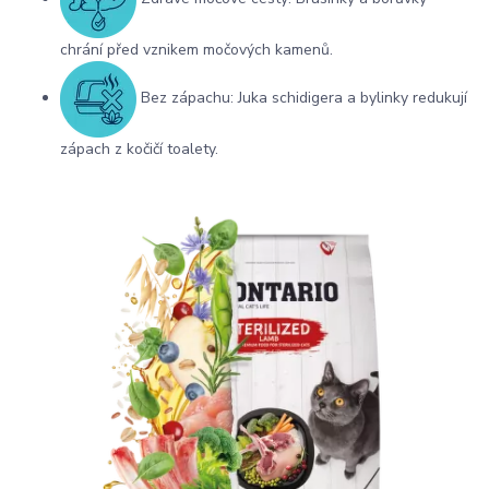
chrání před vznikem močových kamenů.
Bez zápachu: Juka schidigera a bylinky redukují
zápach z kočičí toalety.
Porovnejte Ontario s vaším krmivem