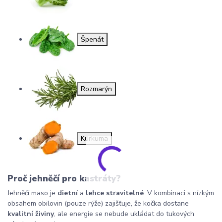
Špenát
Rozmarýn
Kurkuma
Proč jehněčí pro kastráty?
Jehněčí maso je
dietní
a
lehce stravitelné
. V kombinaci s nízkým
obsahem obilovin (pouze rýže) zajišťuje, že kočka dostane
kvalitní živiny
, ale energie se nebude ukládat do tukových