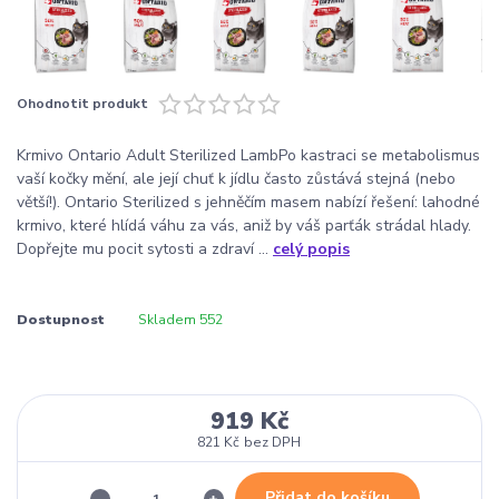
Ohodnotit produkt
Krmivo Ontario Adult Sterilized LambPo kastraci se metabolismus
vaší kočky mění, ale její chuť k jídlu často zůstává stejná (nebo
větší!). Ontario Sterilized s jehněčím masem nabízí řešení: lahodné
krmivo, které hlídá váhu za vás, aniž by váš parťák strádal hlady.
Dopřejte mu pocit sytosti a zdraví ...
celý popis
Dostupnost
Skladem 552
919 Kč
821 Kč
bez DPH
Přidat do košíku