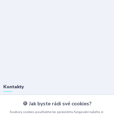
Kontakty
🍪 Jak byste rádi své cookies?
+420 777 323 641
(Po-Pá, 8-16 hod.)
Soubory cookies používáme ke správnému fungování našeho e-