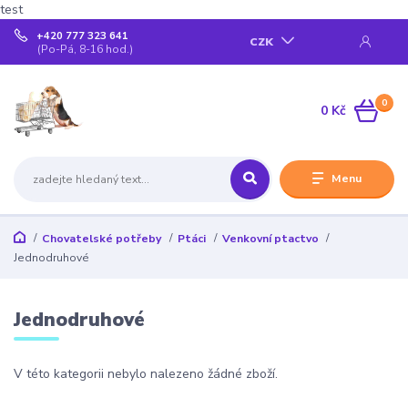
test
+420 777 323 641
CZK
(Po-Pá, 8-16 hod.)
0
0 Kč
Menu
Chovatelské potřeby
Ptáci
Venkovní ptactvo
Jednodruhové
Jednodruhové
V této kategorii nebylo nalezeno žádné zboží.