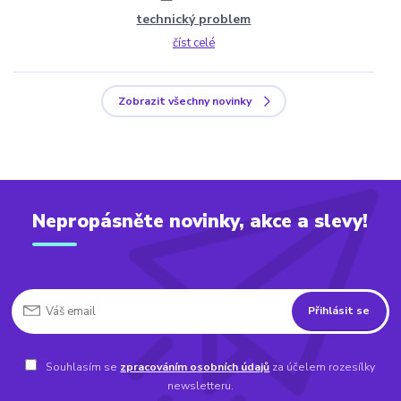
technický problem
číst celé
Zobrazit všechny novinky
Nepropásněte novinky, akce a slevy!
Přihlásit se
Souhlasím se
zpracováním osobních údajů
za účelem rozesílky
newsletteru.