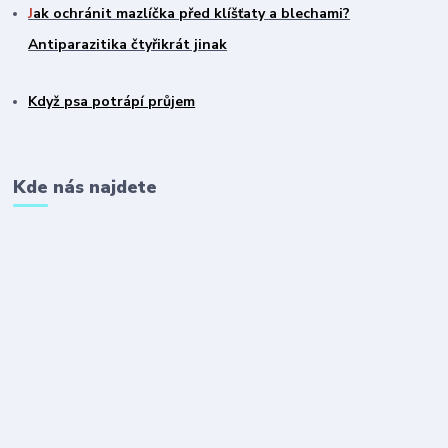
J
ak ochránit mazlíčka před klíšťaty a blechami?
Antiparazitika čtyřikrát jinak
Když psa potrápí průjem
Kde nás najdete