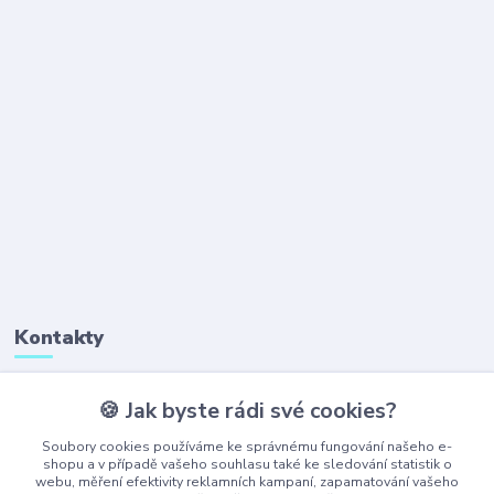
Kontakty
🍪 Jak byste rádi své cookies?
+420 777 323 641
(Po-Pá, 8-16 hod.)
Soubory cookies používáme ke správnému fungování našeho e-
shopu a v případě vašeho souhlasu také ke sledování statistik o
webu, měření efektivity reklamních kampaní, zapamatování vašeho
obchod@ajaxshop.cz