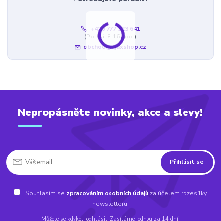
+420 777 323 641
(Po-Pá, 8-16 hod.)
obchod@ajaxshop.cz
Nepropásněte novinky, akce a slevy!
Přihlásit se
Souhlasím se
zpracováním osobních údajů
za účelem rozesílky
newsletteru.
Můžete se kdykoli odhlásit. Zasíláme jednou za 14 dní.