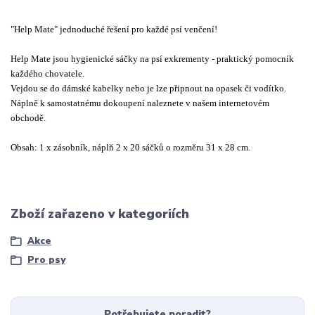
"Help Mate" jednoduché řešení pro každé psí venčení!
Help Mate jsou hygienické sáčky na psí exkrementy - praktický pomocník
každého chovatele.
Vejdou se do dámské kabelky nebo je lze připnout na opasek či vodítko.
Náplně k samostatnému dokoupení naleznete v našem internetovém
obchodě.
Obsah: 1 x zásobník, náplň 2 x 20 sáčků o rozměru 31 x 28 cm.
Zboží zařazeno v kategoriích
Akce
Pro psy
Potřebujete poradit?