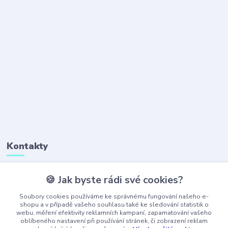
Kontakty
🍪 Jak byste rádi své cookies?
+420 777 323 641
(Po-Pá, 8-16 hod.)
Soubory cookies používáme ke správnému fungování našeho e-
shopu a v případě vašeho souhlasu také ke sledování statistik o
webu, měření efektivity reklamních kampaní, zapamatování vašeho
obchod@ajaxshop.cz
oblíbeného nastavení při používání stránek, či zobrazení reklam