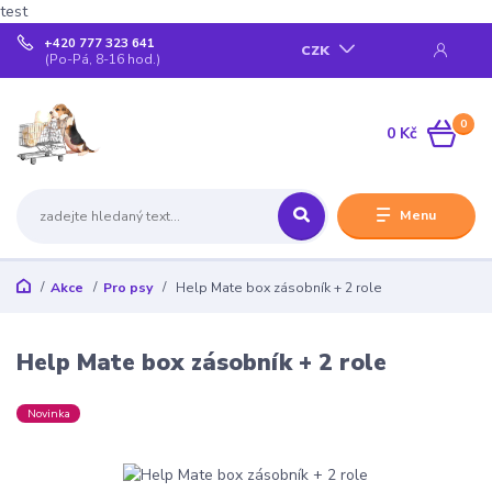
test
+420 777 323 641
CZK
(Po-Pá, 8-16 hod.)
0
0 Kč
Menu
Akce
Pro psy
Help Mate box zásobník + 2 role
Help Mate box zásobník + 2 role
Novinka