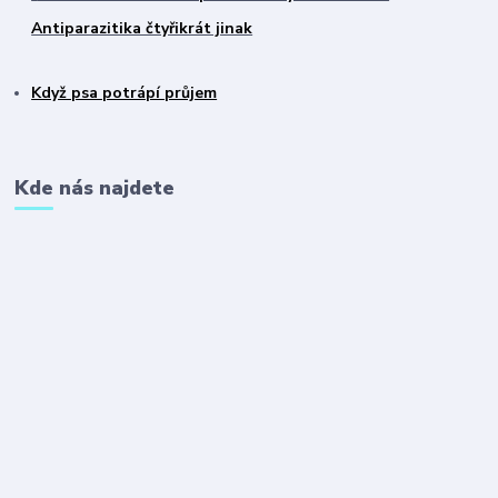
Antiparazitika čtyřikrát jinak
Když psa potrápí průjem
Kde nás najdete