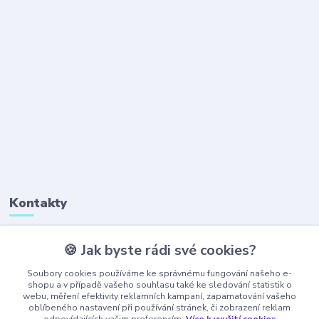
Kontakty
🍪 Jak byste rádi své cookies?
+420 777 323 641
(Po-Pá, 8-16 hod.)
Soubory cookies používáme ke správnému fungování našeho e-
shopu a v případě vašeho souhlasu také ke sledování statistik o
webu, měření efektivity reklamních kampaní, zapamatování vašeho
obchod@ajaxshop.cz
oblíbeného nastavení při používání stránek, či zobrazení reklam
odpovídajících vašim preferencím.
Více k využití cookies