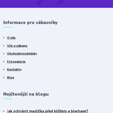
Informace pro zákazníky
O nás
Vše o nákupu
Obchodní podmínky
Fotogalerie
Kontakty
Blog
Nejčtenější na blogu
J
ak ochránit mazlíčka před klíšťaty a blechami?