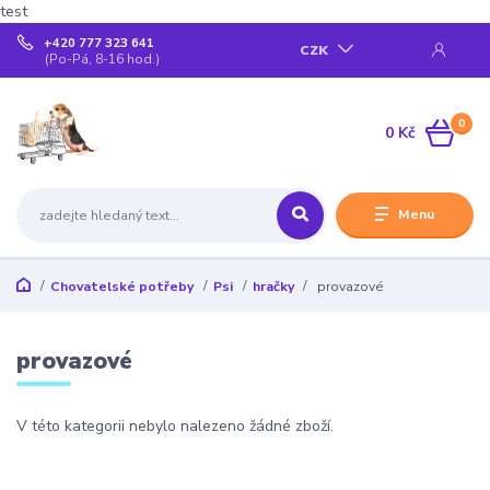
test
+420 777 323 641
CZK
(Po-Pá, 8-16 hod.)
0
0 Kč
Menu
Chovatelské potřeby
Psi
hračky
provazové
provazové
V této kategorii nebylo nalezeno žádné zboží.