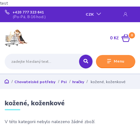
test
+420 777 323 641
CZK
(Po-Pá, 8-16 hod.)
0
0 Kč
Menu
Chovatelské potřeby
Psi
hračky
kožené, koženkové
kožené, koženkové
V této kategorii nebylo nalezeno žádné zboží.