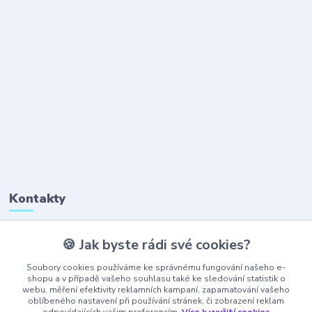
Kontakty
🍪 Jak byste rádi své cookies?
+420 777 323 641
(Po-Pá, 8-16 hod.)
Soubory cookies používáme ke správnému fungování našeho e-
shopu a v případě vašeho souhlasu také ke sledování statistik o
webu, měření efektivity reklamních kampaní, zapamatování vašeho
obchod@ajaxshop.cz
oblíbeného nastavení při používání stránek, či zobrazení reklam
odpovídajících vašim preferencím.
Více k využití cookies