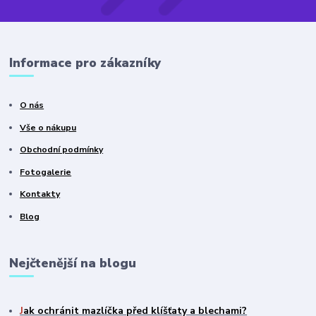
Informace pro zákazníky
O nás
Vše o nákupu
Obchodní podmínky
Fotogalerie
Kontakty
Blog
Nejčtenější na blogu
J
ak ochránit mazlíčka před klíšťaty a blechami?