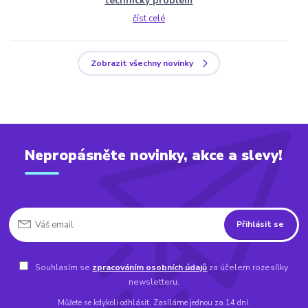
technický problem
číst celé
Zobrazit všechny novinky
Nepropásněte novinky, akce a slevy!
Přihlásit se
Souhlasím se
zpracováním osobních údajů
za účelem rozesílky
newsletteru.
Můžete se kdykoli odhlásit. Zasíláme jednou za 14 dní.