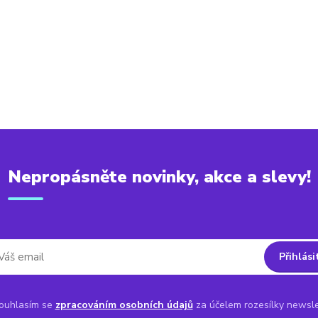
Nepropásněte novinky, akce a slevy!
Přihlási
uhlasím se
zpracováním osobních údajů
za účelem rozesílky newsle