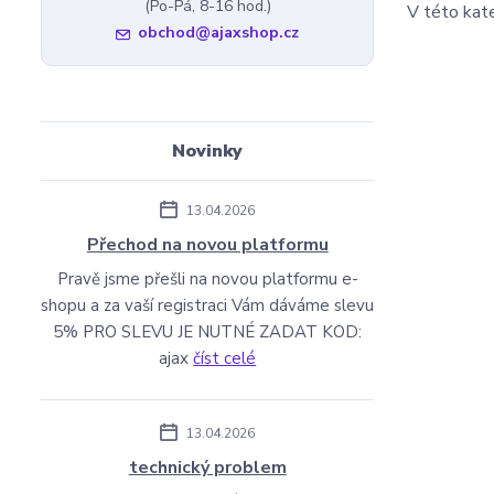
(Po-Pá, 8-16 hod.)
V této kate
obchod@ajaxshop.cz
Novinky
13.04.2026
Přechod na novou platformu
Pravě jsme přešli na novou platformu e-
shopu a za vaší registraci Vám dáváme slevu
5% PRO SLEVU JE NUTNÉ ZADAT KOD:
ajax
číst celé
13.04.2026
technický problem