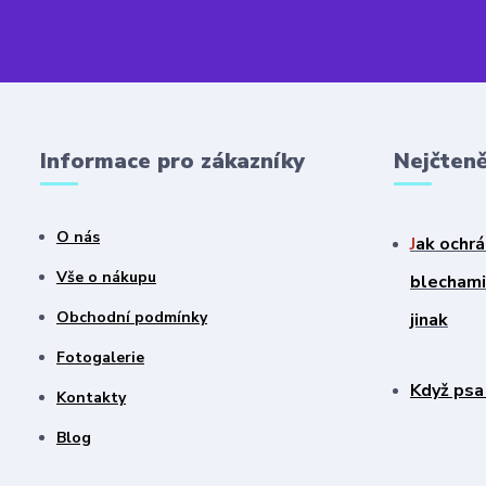
Informace pro zákazníky
Nejčteně
O nás
J
ak ochrá
Vše o nákupu
blechami?
Obchodní podmínky
jinak
Fotogalerie
Když psa
Kontakty
Blog