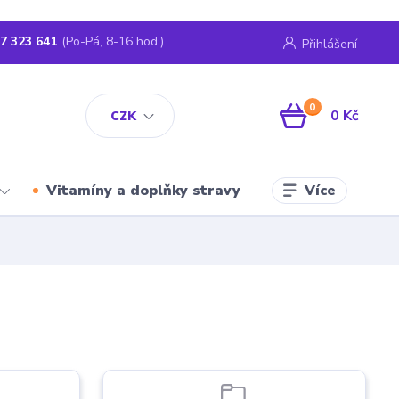
7 323 641
(Po-Pá, 8-16 hod.)
Přihlášení
0
0 Kč
CZK
Více
Vitamíny a doplňky stravy