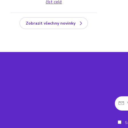
číst celé
Zobrazit všechny novinky
So