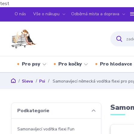
test
O nás
Vše o nákupu
Odběrná místa a doprava
Pro psy
Pro kočky
Pro hlodavce
Sleva
Psi
Samonavíjecí německá vodítka flexi pro ps
Samona
Podkategorie
Samonavíjecí vodítka flexi Fun