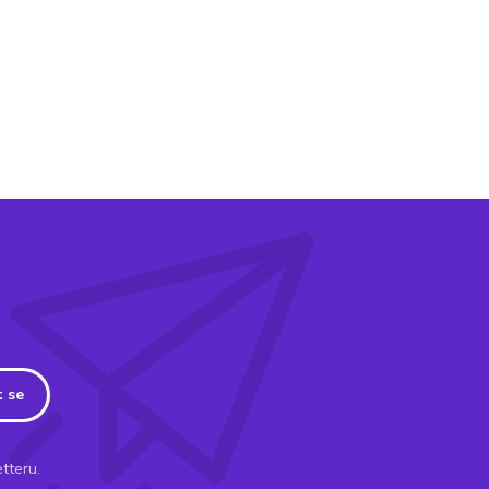
t se
tteru.