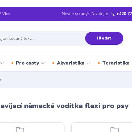
Nevíte si rady? Zavolejte.
+420 77
Více
Hledat
Pro exoty
Akvaristika
Teraristika
y
víjecí německá vodítka flexi pro psy