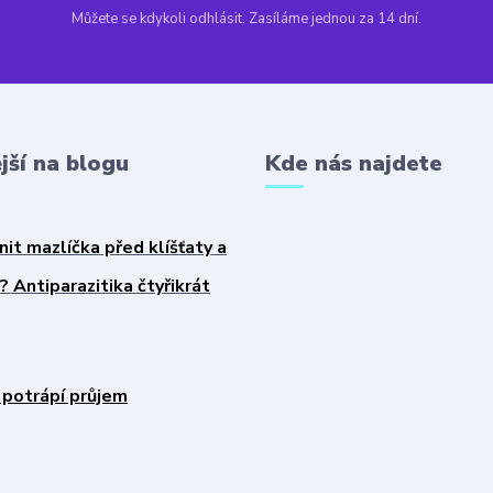
Můžete se kdykoli odhlásit. Zasíláme jednou za 14 dní.
jší na blogu
Kde nás najdete
nit mazlíčka před klíšťaty a
 Antiparazitika čtyřikrát
 potrápí průjem