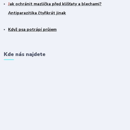
J
ak ochránit mazlíčka před klíšťaty a blechami?
Antiparazitika čtyřikrát jinak
Když psa potrápí průjem
Kde nás najdete