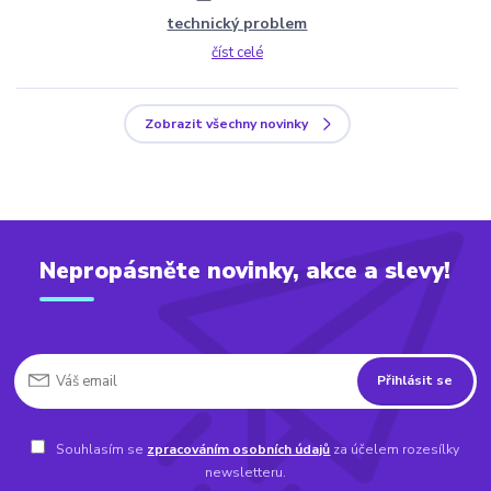
technický problem
číst celé
Zobrazit všechny novinky
Nepropásněte novinky, akce a slevy!
Přihlásit se
Souhlasím se
zpracováním osobních údajů
za účelem rozesílky
newsletteru.