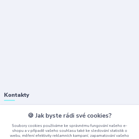
Kontakty
🍪 Jak byste rádi své cookies?
+420 777 323 641
(Po-Pá, 8-16 hod.)
Soubory cookies používáme ke správnému fungování našeho e-
shopu a v případě vašeho souhlasu také ke sledování statistik o
webu, měření efektivity reklamních kampaní, zapamatování vašeho
obchod@ajaxshop.cz