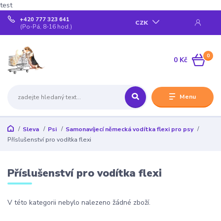
test
+420 777 323 641
CZK
(Po-Pá, 8-16 hod.)
0
0 Kč
Menu
Sleva
Psi
Samonavíjecí německá vodítka flexi pro psy
Příslušenství pro vodítka flexi
Příslušenství pro vodítka flexi
V této kategorii nebylo nalezeno žádné zboží.