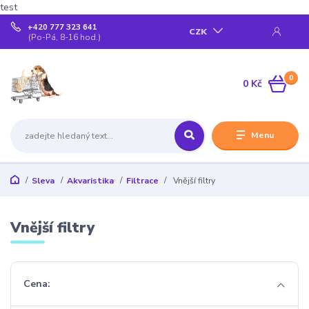
test
+420 777 323 641
CZK
(Po-Pá, 8-16 hod.)
0
0 Kč
Menu
Sleva
Akvaristika
Filtrace
Vnější filtry
Vnější filtry
Cena: