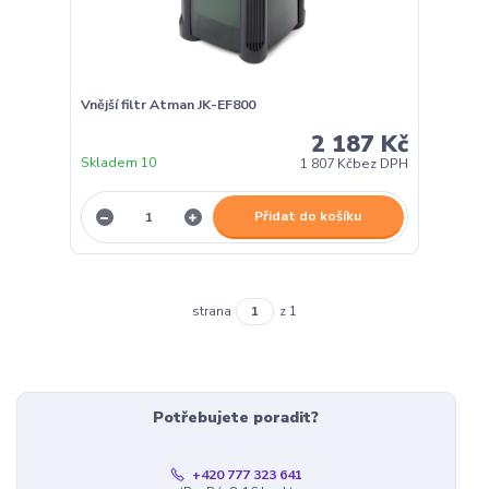
Vnější filtr Atman JK-EF800
2 187 Kč
Skladem 10
1 807 Kč
bez DPH
Přidat do košíku
strana
z 1
Potřebujete poradit?
+420 777 323 641