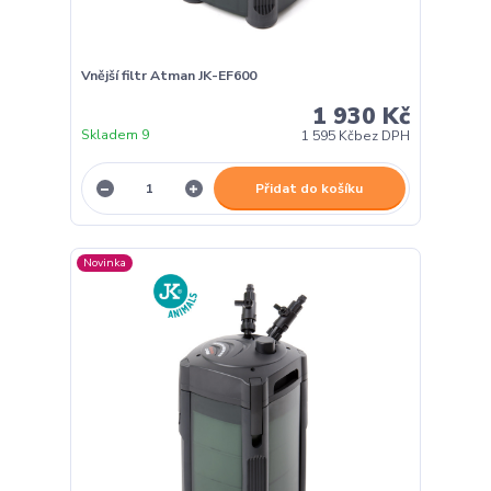
Vnější filtr Atman JK-EF600
1 930 Kč
Skladem 9
1 595 Kč
bez DPH
Přidat do košíku
Novinka