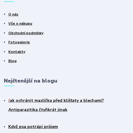
O nás
Vše o nákupu
Obchodní podmínky
Fotogalerie
Kontakty
Blog
Nejčtenější na blogu
J
ak ochránit mazlíčka před klíšťaty a blechami?
Antiparazitika čtyřikrát jinak
Když psa potrápí průjem