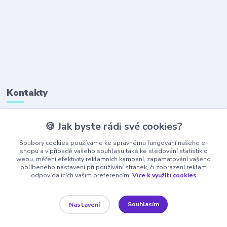
Kontakty
🍪 Jak byste rádi své cookies?
+420 777 323 641
(Po-Pá, 8-16 hod.)
Soubory cookies používáme ke správnému fungování našeho e-
shopu a v případě vašeho souhlasu také ke sledování statistik o
webu, měření efektivity reklamních kampaní, zapamatování vašeho
obchod@ajaxshop.cz
oblíbeného nastavení při používání stránek, či zobrazení reklam
odpovídajících vašim preferencím.
Více k využití cookies
Souhlasím
Nastavení