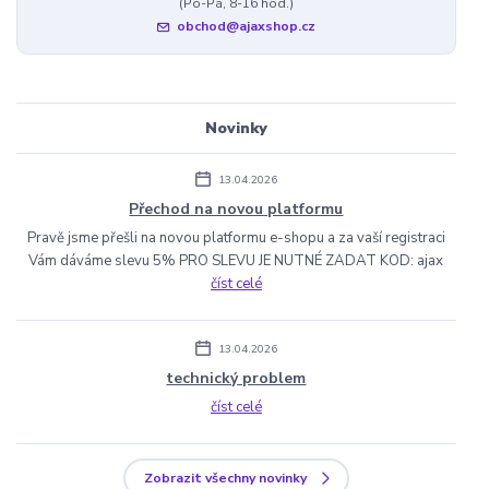
(Po-Pá, 8-16 hod.)
obchod@ajaxshop.cz
Novinky
13.04.2026
Přechod na novou platformu
Pravě jsme přešli na novou platformu e-shopu a za vaší registraci
Vám dáváme slevu 5% PRO SLEVU JE NUTNÉ ZADAT KOD: ajax
číst celé
13.04.2026
technický problem
číst celé
Zobrazit všechny novinky