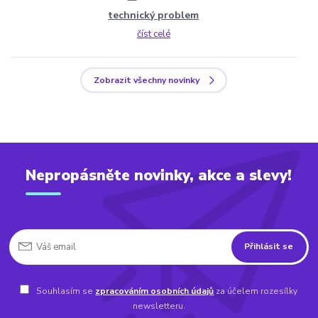
technický problem
číst celé
Zobrazit všechny novinky
Nepropásněte novinky, akce a slevy!
Přihlásit se
Souhlasím se
zpracováním osobních údajů
za účelem rozesílky
newsletteru.