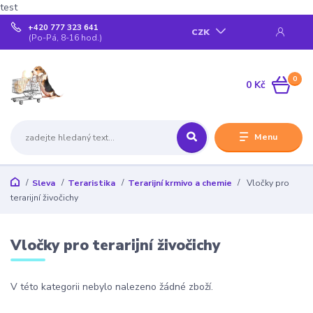
test
+420 777 323 641
CZK
(Po-Pá, 8-16 hod.)
0
0 Kč
Menu
Sleva
Teraristika
Terarijní krmivo a chemie
Vločky pro
terarijní živočichy
Vločky pro terarijní živočichy
V této kategorii nebylo nalezeno žádné zboží.