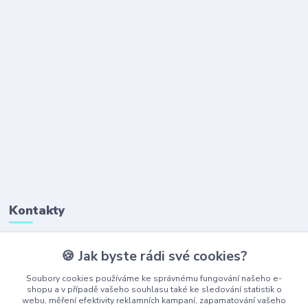
Kontakty
🍪 Jak byste rádi své cookies?
+420 777 323 641
(Po-Pá, 8-16 hod.)
Soubory cookies používáme ke správnému fungování našeho e-
shopu a v případě vašeho souhlasu také ke sledování statistik o
webu, měření efektivity reklamních kampaní, zapamatování vašeho
obchod@ajaxshop.cz