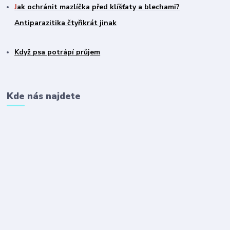
J
ak ochránit mazlíčka před klíšťaty a blechami?
Antiparazitika čtyřikrát jinak
Když psa potrápí průjem
Kde nás najdete