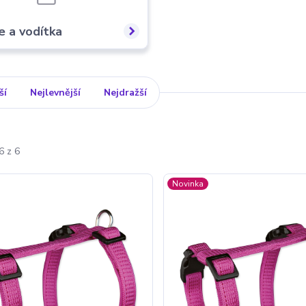
e a vodítka
ší
Nejlevnější
Nejdražší
6 z 6
Novinka