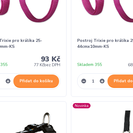
Trixie pro králíka 25-
Postroj Trixie pro králíka 2
0mm-KS
44cmx10mm-KS
93 Kč
 355
Skladem 355
77 Kč
bez DPH
68
Přidat do košíku
Přidat do
Novinka