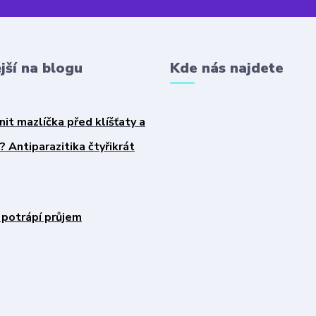
jší na blogu
Kde nás najdete
nit mazlíčka před klíšťaty a
 Antiparazitika čtyřikrát
 potrápí průjem