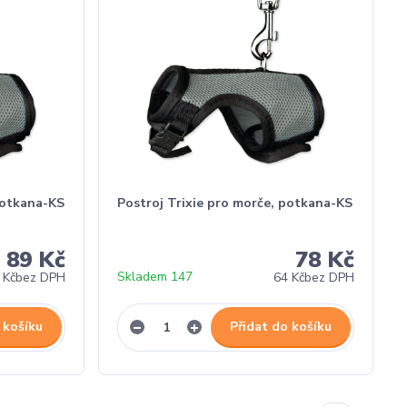
potkana-KS
Postroj Trixie pro morče, potkana-KS
89 Kč
78 Kč
Skladem 147
 Kč
bez DPH
64 Kč
bez DPH
 košíku
Přidat do košíku