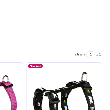
strana
z 1
Novinka