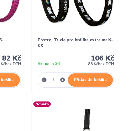
5-
Postroj Trixie pro králíka extra malý-
KS
82 Kč
106 Kč
Skladem 36
 Kč
bez DPH
88 Kč
bez DPH
 košíku
Přidat do košíku
Novinka