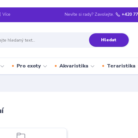
Nevíte si rady? Zavolejte.
+420 77
Více
Hledat
Pro exoty
Akvaristika
Teraristika
í