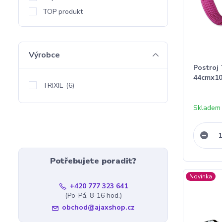
TOP produkt
Výrobce
Postroj 
44cmx1
TRIXIE
(6)
Skladem
Potřebujete poradit?
Novinka
+420 777 323 641
(Po-Pá, 8-16 hod.)
obchod@ajaxshop.cz