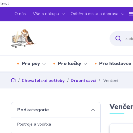
test
O nás
Vše o nákupu
Odběrná místa a doprava
Pro psy
Pro kočky
Pro hlodavce
Chovatelské potřeby
Drobní savci
Venčení
Venčen
Podkategorie
Postroje a vodítka