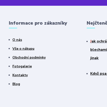
Informace pro zákazníky
Nejčteně
O nás
J
ak ochrá
Vše o nákupu
blechami?
Obchodní podmínky
jinak
Fotogalerie
Když psa
Kontakty
Blog