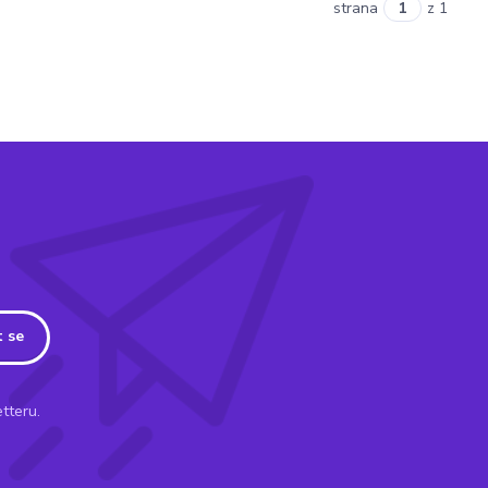
strana
z 1
t se
tteru.