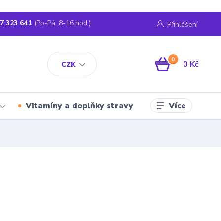
7 323 641
(Po-Pá, 8-16 hod.)
Přihlášení
0
0 Kč
CZK
Více
Vitamíny a doplňky stravy