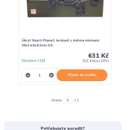
Úkryt Repti Planet Jeskyně s dvěma miskami
39x14,5x9,5cm-KS
631 Kč
Skladem 1181
521 Kč
bez DPH
Přidat do košíku
strana
z 1
Potřebujete poradit?