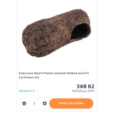
Dekorace Repti Planet jeskyně hliněná boční S
12×5×5cm-KS
368 Kč
Skladem 8
304 Kč
bez DPH
Přidat do košíku