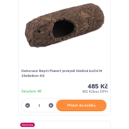
Dekorace Repti Planet jeskyně hliněná boční M
15x6x6cm-KS
485 Kč
Skladem 48
401 Kč
bez DPH
Přidat do košíku
Novinka