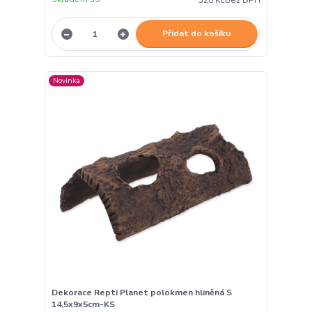
328 Kč
bez DPH
Přidat do košíku
Novinka
Dekorace Repti Planet polokmen hliněná S
14,5x9x5cm-KS