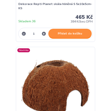
Dekorace Repti Planet skála hliněná S 5x10x5cm-
KS
465 Kč
Skladem 36
384 Kč
bez DPH
Přidat do košíku
Novinka