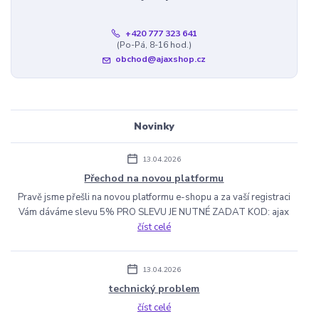
+420 777 323 641
(Po-Pá, 8-16 hod.)
obchod@ajaxshop.cz
Novinky
13.04.2026
Přechod na novou platformu
Pravě jsme přešli na novou platformu e-shopu a za vaší registraci
Vám dáváme slevu 5% PRO SLEVU JE NUTNÉ ZADAT KOD: ajax
číst celé
13.04.2026
technický problem
číst celé