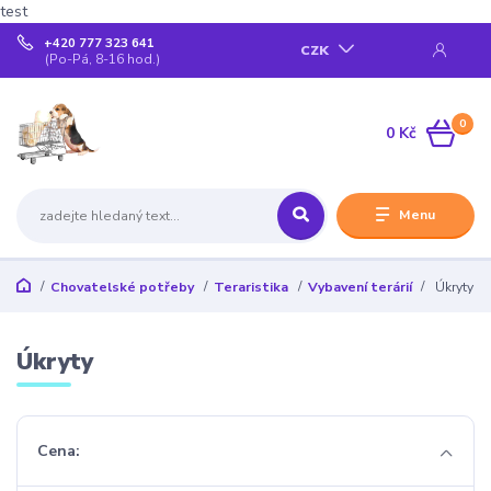
test
+420 777 323 641
CZK
(Po-Pá, 8-16 hod.)
0
0 Kč
Menu
Chovatelské potřeby
Teraristika
Vybavení terárií
Úkryty
Úkryty
Cena: