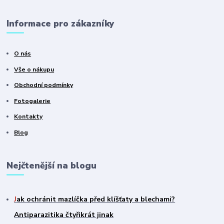
Informace pro zákazníky
O nás
Vše o nákupu
Obchodní podmínky
Fotogalerie
Kontakty
Blog
Nejčtenější na blogu
J
ak ochránit mazlíčka před klíšťaty a blechami?
Antiparazitika čtyřikrát jinak