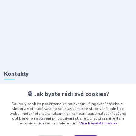
Kontakty
🍪 Jak byste rádi své cookies?
+420 777 323 641
(Po-Pá, 8-16 hod.)
Soubory cookies používáme ke správnému fungování našeho e-
shopu a v případě vašeho souhlasu také ke sledování statistik o
webu, měření efektivity reklamních kampaní, zapamatování vašeho
obchod@ajaxshop.cz
oblíbeného nastavení při používání stránek, či zobrazení reklam
odpovídajících vašim preferencím.
Více k využití cookies