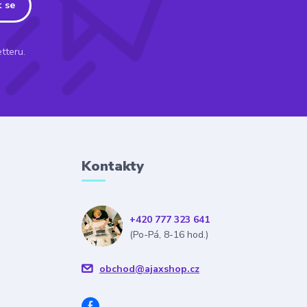
t se
tteru.
Kontakty
+420 777 323 641
(Po-Pá, 8-16 hod.)
obchod@ajaxshop.cz