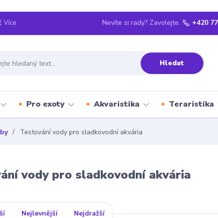
Nevíte si rady? Zavolejte.
+420 77
Více
Hledat
Pro exoty
Akvaristika
Teraristika
yby
Testování vody pro sladkovodní akvária
ání vody pro sladkovodní akvária
ší
Nejlevnější
Nejdražší