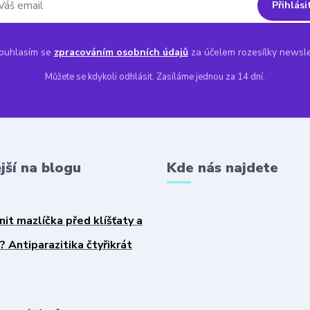
Přihlási
uhlasím se
zpracováním osobních údajů
za účelem rozesílky newsle
Můžete se kdykoli odhlásit. Zasíláme jednou za 14 dní.
jší na blogu
Kde nás najdete
nit mazlíčka před klíšťaty a
 Antiparazitika čtyřikrát