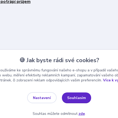
 potrápí průjem
🍪 Jak byste rádi své cookies?
používáme ke správnému fungování našeho e-shopu a v případě vašeho
k o webu, měření efektivity reklamních kampaní, zapamatování vašeho o
stránek, či zobrazení reklam odpovídajících vašim preferencím.
Více k v
Souhlasím
Nastavení
Souhlas můžete odmítnout
zde
.