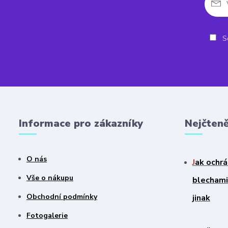
So
Informace pro zákazníky
Nejčteně
O nás
J
ak ochrá
Vše o nákupu
blechami?
Obchodní podmínky
jinak
Fotogalerie