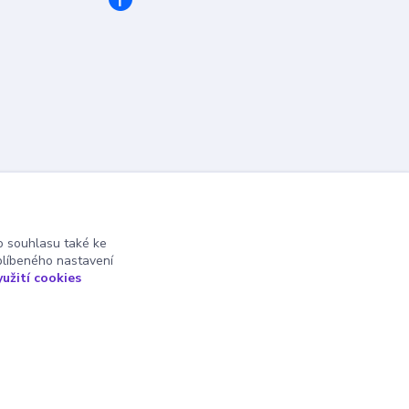
 souhlasu také ke
blíbeného nastavení
yužití cookies
Vytvořeno na
Eshop-rychle.cz