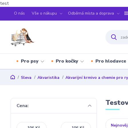
test
O nás
Vše o nákupu
Odběrná místa a doprava
Pro psy
Pro kočky
Pro hlodavce
Sleva
Akvaristika
Akvarijní krmivo a chemie pro r
Testov
Cena:
Nejnověj
Kč
Kč