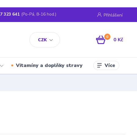
7 323 641
(Po-Pá, 8-16 hod.)
Přihlášení
0
0 Kč
CZK
Více
Vitamíny a doplňky stravy