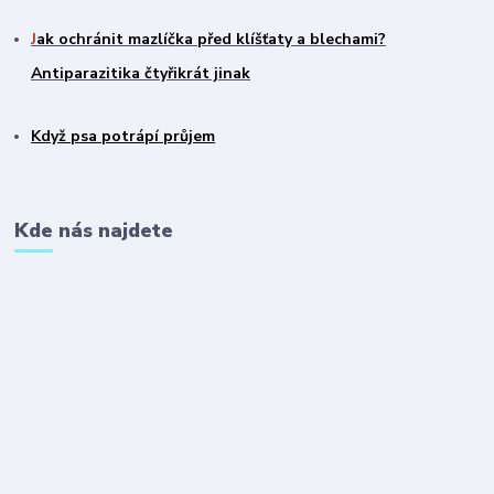
J
ak ochránit mazlíčka před klíšťaty a blechami?
Antiparazitika čtyřikrát jinak
Když psa potrápí průjem
Kde nás najdete