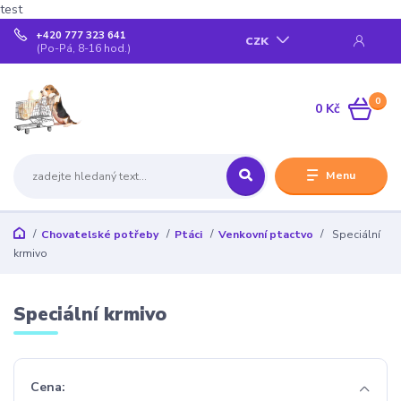
test
+420 777 323 641
CZK
(Po-Pá, 8-16 hod.)
0
0 Kč
Menu
Chovatelské potřeby
Ptáci
Venkovní ptactvo
Speciální
krmivo
Speciální krmivo
Cena: