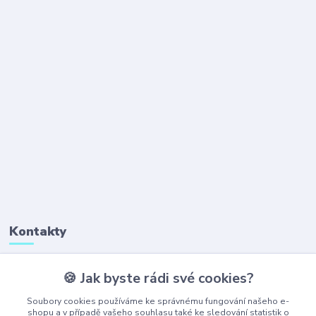
Kontakty
🍪 Jak byste rádi své cookies?
+420 777 323 641
(Po-Pá, 8-16 hod.)
Soubory cookies používáme ke správnému fungování našeho e-
shopu a v případě vašeho souhlasu také ke sledování statistik o