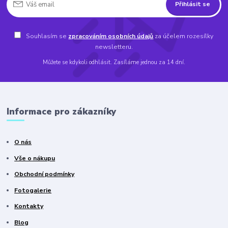
Přihlásit se
Souhlasím se
zpracováním osobních údajů
za účelem rozesílky
newsletteru.
Můžete se kdykoli odhlásit. Zasíláme jednou za 14 dní.
Informace pro zákazníky
O nás
Vše o nákupu
Obchodní podmínky
Fotogalerie
Kontakty
Blog