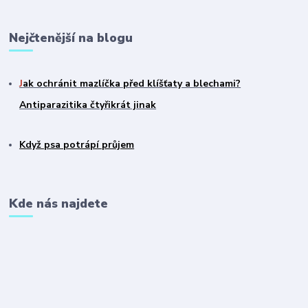
Nejčtenější na blogu
J
ak ochránit mazlíčka před klíšťaty a blechami?
Antiparazitika čtyřikrát jinak
Když psa potrápí průjem
Kde nás najdete