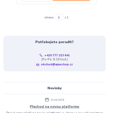
strana
z 1
Potřebujete poradit?
+420 777 323 641
(Po-Pá, 8-16 hod.)
obchod@ajaxshop.cz
Novinky
13.04.2026
Přechod na novou platformu