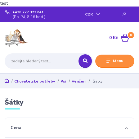
test
+420 777 323 641
CZK
(Po-Pá, 8-16 hod.)
0
0 Kč
Menu
Chovatelské potřeby
Psi
Venčení
Šátky
Šátky
Cena: