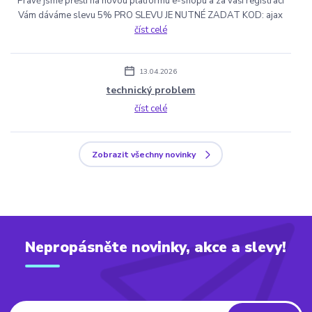
Pravě jsme přešli na novou platformu e-shopu a za vaší registraci
Vám dáváme slevu 5% PRO SLEVU JE NUTNÉ ZADAT KOD: ajax
číst celé
13.04.2026
technický problem
číst celé
Zobrazit všechny novinky
Nepropásněte novinky, akce a slevy!