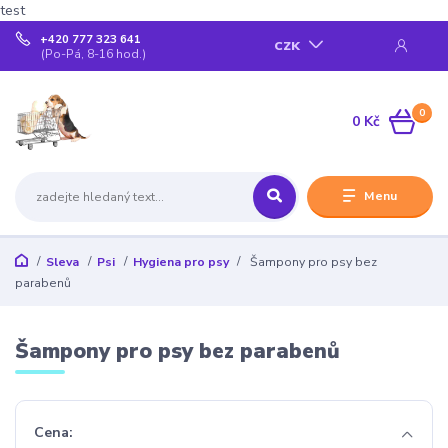
test
+420 777 323 641
CZK
(Po-Pá, 8-16 hod.)
0
0 Kč
Menu
Sleva
Psi
Hygiena pro psy
Šampony pro psy bez
parabenů
Šampony pro psy bez parabenů
Cena: