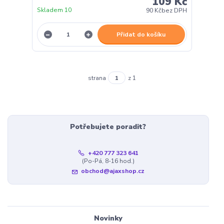
109 Kč
Skladem 10
90 Kč
bez DPH
Přidat do košíku
strana
z 1
Potřebujete poradit?
+420 777 323 641
(Po-Pá, 8-16 hod.)
obchod@ajaxshop.cz
Novinky