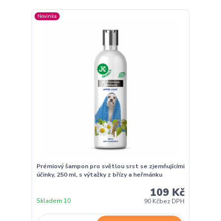
Novinka
Prémiový šampon pro světlou srst se zjemňujícími
účinky, 250 ml, s výtažky z břízy a heřmánku
109 Kč
Skladem 10
90 Kč
bez DPH