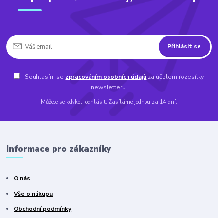
Přihlásit se
Souhlasím se
zpracováním osobních údajů
za účelem rozesílky
newsletteru.
Můžete se kdykoli odhlásit. Zasíláme jednou za 14 dní.
Informace pro zákazníky
O nás
Vše o nákupu
Obchodní podmínky