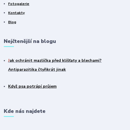
Fotogalerie
Kontakty
Blog
Nejčtenější na blogu
J
ak ochránit mazlíčka před klíšťaty a blechami?
Antiparazitika čtyřikrát jinak
Když psa potrápí průjem
Kde nás najdete