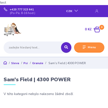
test
+420 777 323 641
CZK
(Po-Pá, 8-16 hod.)
0
0 Kč
Menu
Sleva
Psi
Granule
Sam's Field | 4300 POWER
Sam's Field | 4300 POWER
V této kategorii nebylo nalezeno žádné zboží.