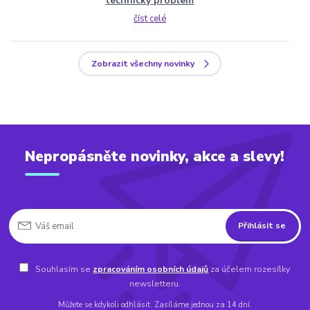
technický problem
číst celé
Zobrazit všechny novinky
Nepropásněte novinky, akce a slevy!
Přihlásit se
Souhlasím se
zpracováním osobních údajů
za účelem rozesílky
newsletteru.
Můžete se kdykoli odhlásit. Zasíláme jednou za 14 dní.