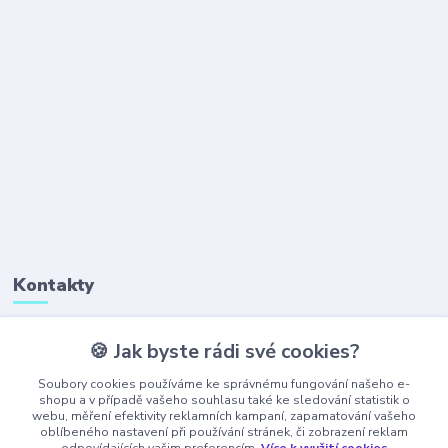
Kontakty
🍪 Jak byste rádi své cookies?
+420 777 323 641
(Po-Pá, 8-16 hod.)
Soubory cookies používáme ke správnému fungování našeho e-
shopu a v případě vašeho souhlasu také ke sledování statistik o
webu, měření efektivity reklamních kampaní, zapamatování vašeho
obchod@ajaxshop.cz
oblíbeného nastavení při používání stránek, či zobrazení reklam
odpovídajících vašim preferencím.
Více k využití cookies