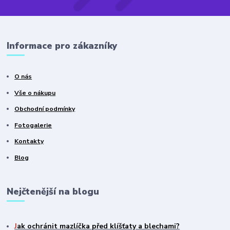
Informace pro zákazníky
O nás
Vše o nákupu
Obchodní podmínky
Fotogalerie
Kontakty
Blog
Nejčtenější na blogu
J
ak ochránit mazlíčka před klíšťaty a blechami?