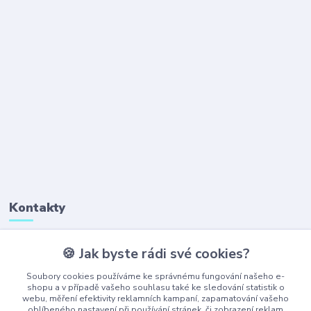
Kontakty
🍪 Jak byste rádi své cookies?
+420 777 323 641
(Po-Pá, 8-16 hod.)
Soubory cookies používáme ke správnému fungování našeho e-
shopu a v případě vašeho souhlasu také ke sledování statistik o
webu, měření efektivity reklamních kampaní, zapamatování vašeho
obchod@ajaxshop.cz
oblíbeného nastavení při používání stránek, či zobrazení reklam