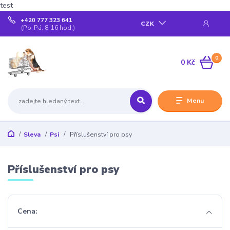
test
+420 777 323 641
CZK
(Po-Pá, 8-16 hod.)
0
0 Kč
Menu
Sleva
Psi
Příslušenství pro psy
Příslušenství pro psy
Cena: