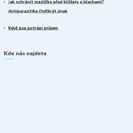
J
ak ochránit mazlíčka před klíšťaty a blechami?
Antiparazitika čtyřikrát jinak
Když psa potrápí průjem
Kde nás najdete