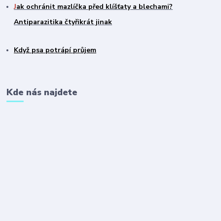
J
ak ochránit mazlíčka před klíšťaty a blechami?
Antiparazitika čtyřikrát jinak
Když psa potrápí průjem
Kde nás najdete