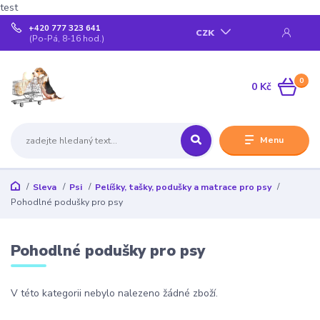
test
+420 777 323 641
CZK
(Po-Pá, 8-16 hod.)
0
0 Kč
Menu
Sleva
Psi
Pelíšky, tašky, podušky a matrace pro psy
Pohodlné podušky pro psy
Pohodlné podušky pro psy
V této kategorii nebylo nalezeno žádné zboží.