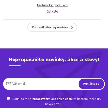
technický problem
číst celé
Zobrazit všechny novinky
Nepropásněte novinky, akce a slevy!
Přihlásit se
Souhlasím se
zpracováním osobních údajů
za účelem rozesílky
newsletteru.