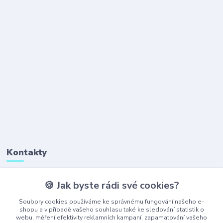
Kontakty
🍪 Jak byste rádi své cookies?
+420 777 323 641
(Po-Pá, 8-16 hod.)
Soubory cookies používáme ke správnému fungování našeho e-
shopu a v případě vašeho souhlasu také ke sledování statistik o
webu, měření efektivity reklamních kampaní, zapamatování vašeho
obchod@ajaxshop.cz