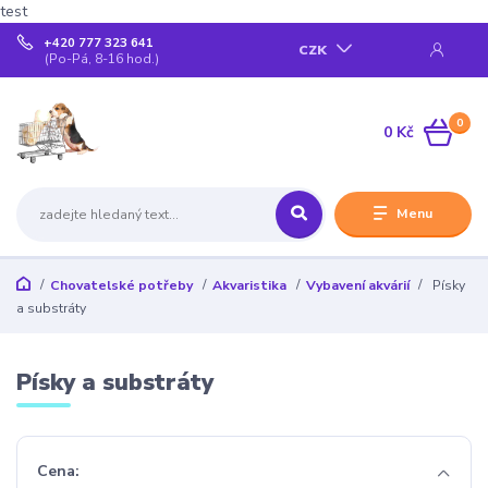
test
+420 777 323 641
CZK
(Po-Pá, 8-16 hod.)
0
0 Kč
Menu
Chovatelské potřeby
Akvaristika
Vybavení akvárií
Písky
a substráty
Písky a substráty
Cena: