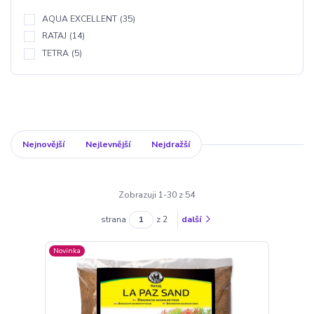
AQUA EXCELLENT
(35)
RATAJ
(14)
TETRA
(5)
Nejnovější
Nejlevnější
Nejdražší
Zobrazuji 1-30 z 54
strana
z 2
další
Novinka