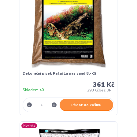
Dekorační písek Rataj La paz sand 8l-KS
361 Kč
Skladem 40
298 Kč
bez DPH
Přidat do košíku
Novinka