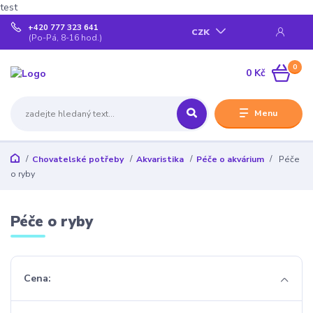
test
+420 777 323 641
CZK
(Po-Pá, 8-16 hod.)
0
0 Kč
Menu
Chovatelské potřeby
Akvaristika
Péče o akvárium
Péče
o ryby
Péče o ryby
Cena: