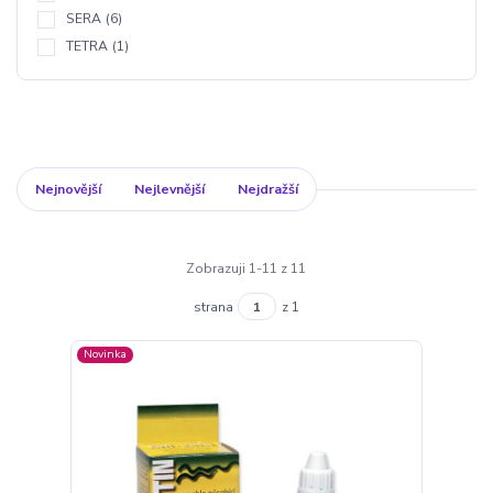
SERA
(6)
TETRA
(1)
Nejnovější
Nejlevnější
Nejdražší
Zobrazuji 1-11 z 11
strana
z 1
Novinka