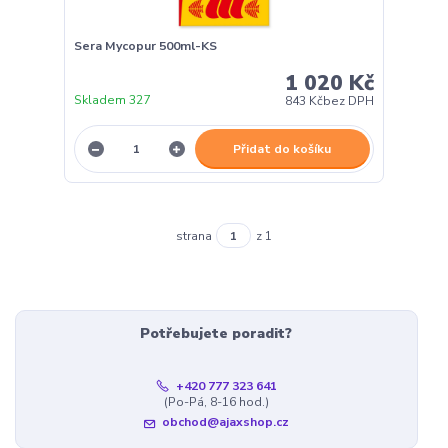
Sera Mycopur 500ml-KS
1 020 Kč
Skladem 327
843 Kč
bez DPH
Přidat do košíku
strana
z 1
Potřebujete poradit?
+420 777 323 641
(Po-Pá, 8-16 hod.)
obchod@ajaxshop.cz