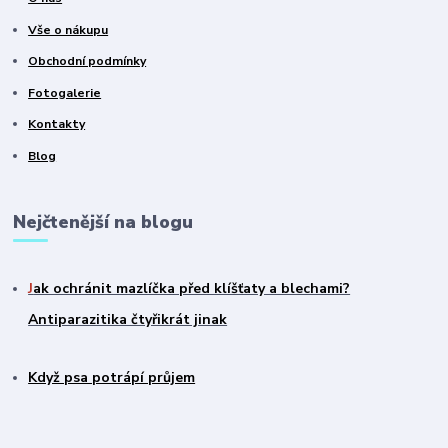
Vše o nákupu
Obchodní podmínky
Fotogalerie
Kontakty
Blog
Nejčtenější na blogu
J
ak ochránit mazlíčka před klíšťaty a blechami?
Antiparazitika čtyřikrát jinak
Když psa potrápí průjem