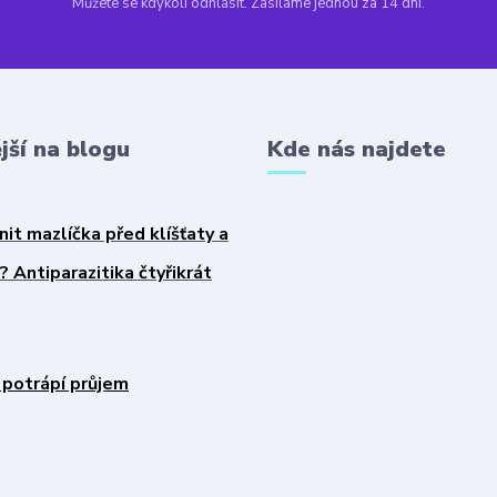
Můžete se kdykoli odhlásit. Zasíláme jednou za 14 dní.
jší na blogu
Kde nás najdete
nit mazlíčka před klíšťaty a
 Antiparazitika čtyřikrát
 potrápí průjem