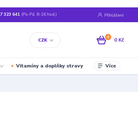
7 323 641
(Po-Pá, 8-16 hod.)
Přihlášení
0
0 Kč
CZK
Více
Vitamíny a doplňky stravy