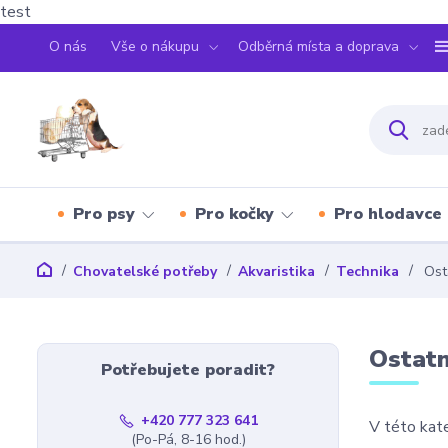
test
O nás
Vše o nákupu
Odběrná místa a doprava
Pro psy
Pro kočky
Pro hlodavce
Chovatelské potřeby
Akvaristika
Technika
Ost
Ostatn
Potřebujete poradit?
+420 777 323 641
V této kate
(Po-Pá, 8-16 hod.)