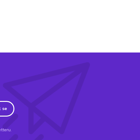
t se
tteru.