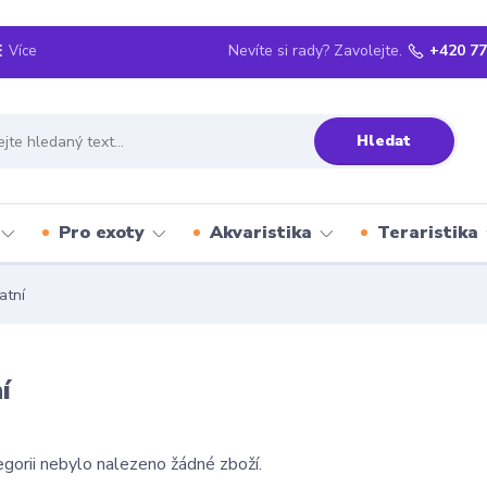
Nevíte si rady? Zavolejte.
+420 77
Více
Hledat
Pro exoty
Akvaristika
Teraristika
atní
í
gorii nebylo nalezeno žádné zboží.