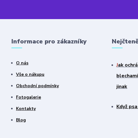
Informace pro zákazníky
Nejčteně
O nás
J
ak ochrá
Vše o nákupu
blechami?
Obchodní podmínky
jinak
Fotogalerie
Když psa
Kontakty
Blog