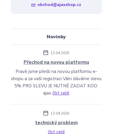
obchod@ajaxshop.cz
Novinky
13.04.2026
Přechod na novou platformu
Pravě jsme přešli na novou platformu e-
shopu a za vaší registraci Vám dáváme slevu
5% PRO SLEVU JE NUTNÉ ZADAT KOD:
ajax
číst celé
13.04.2026
technický problem
číst celé