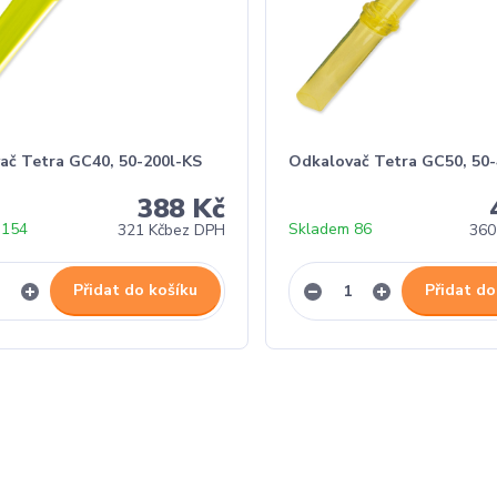
ač Tetra GC40, 50-200l-KS
Odkalovač Tetra GC50, 50-
388 Kč
 154
Skladem 86
321 Kč
bez DPH
360
Přidat do košíku
Přidat do