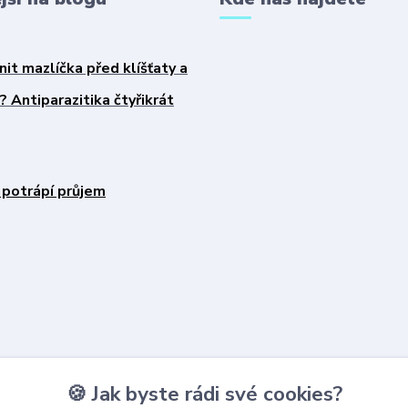
nit mazlíčka před klíšťaty a
 Antiparazitika čtyřikrát
 potrápí průjem
🍪 Jak byste rádi své cookies?