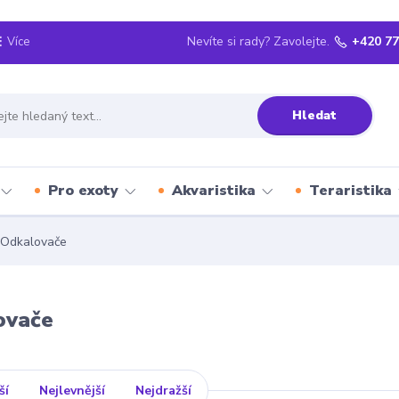
Nevíte si rady? Zavolejte.
+420 77
Více
Hledat
Pro exoty
Akvaristika
Teraristika
Odkalovače
ovače
ší
Nejlevnější
Nejdražší