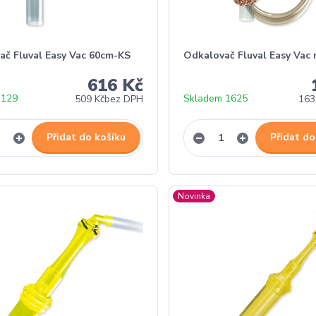
ač Fluval Easy Vac 60cm-KS
Odkalovač Fluval Easy Vac 
616 Kč
 129
Skladem 1625
509 Kč
bez DPH
163
Přidat do košíku
Přidat do
Novinka