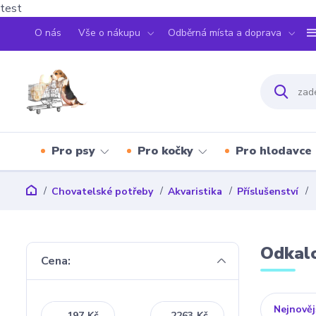
test
O nás
Vše o nákupu
Odběrná místa a doprava
Pro psy
Pro kočky
Pro hlodavce
Chovatelské potřeby
Akvaristika
Příslušenství
Odkal
Cena:
Nejnověj
Kč
Kč