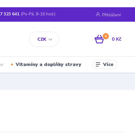
7 323 641
(Po-Pá, 8-16 hod.)
Přihlášení
0
0 Kč
CZK
Více
Vitamíny a doplňky stravy