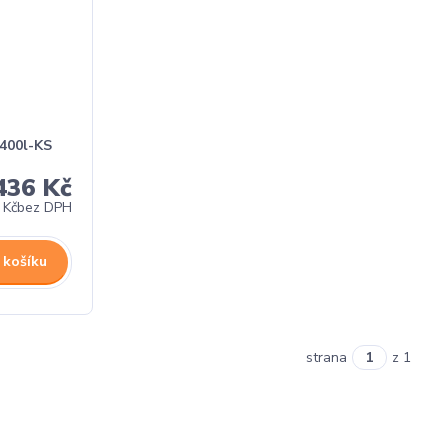
400l-KS
436 Kč
 Kč
bez DPH
 košíku
strana
z 1