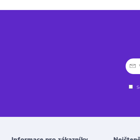
So
Informace pro zákazníky
Nejčteně