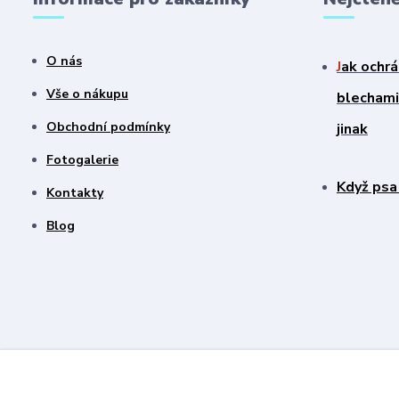
O nás
J
ak ochrá
Vše o nákupu
blechami?
Obchodní podmínky
jinak
Fotogalerie
Když psa
Kontakty
Blog