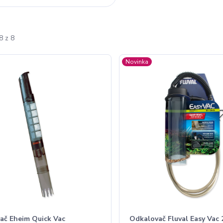
8 z 8
Novinka
ač Eheim Quick Vac
Odkalovač Fluval Easy Vac