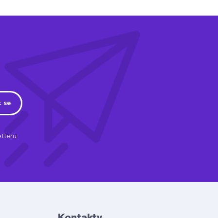
t se
tteru.
Kontakty