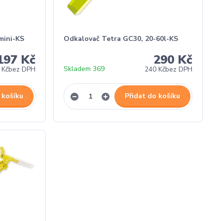
mini-KS
Odkalovač Tetra GC30, 20-60l-KS
197 Kč
290 Kč
Skladem 369
 Kč
bez DPH
240 Kč
bez DPH
 košíku
Přidat do košíku