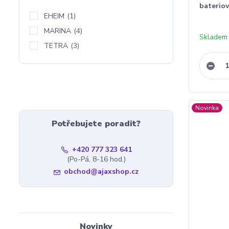
baterio
EHEIM
(1)
MARINA
(4)
Skladem
TETRA
(3)
Novinka
Potřebujete poradit?
+420 777 323 641
(Po-Pá, 8-16 hod.)
obchod@ajaxshop.cz
Novinky