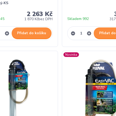
vý-KS
2 263 Kč
 45
Skladem 992
1 870 Kč
bez DPH
317
Přidat do košíku
Přidat do
Novinka