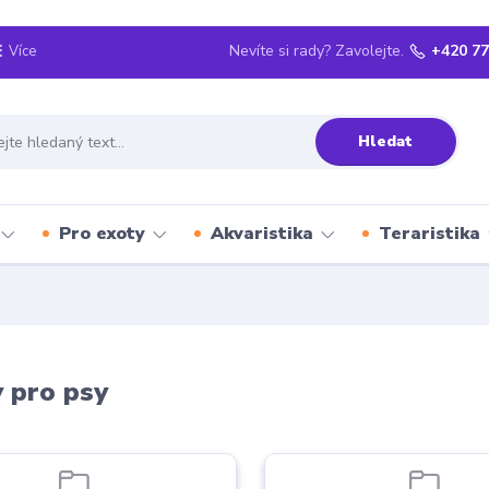
Nevíte si rady? Zavolejte.
+420 77
Více
Hledat
Pro exoty
Akvaristika
Teraristika
 pro psy