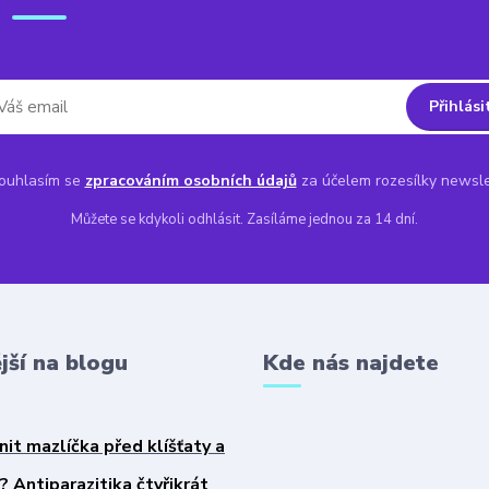
Přihlási
uhlasím se
zpracováním osobních údajů
za účelem rozesílky newsle
Můžete se kdykoli odhlásit. Zasíláme jednou za 14 dní.
jší na blogu
Kde nás najdete
nit mazlíčka před klíšťaty a
 Antiparazitika čtyřikrát