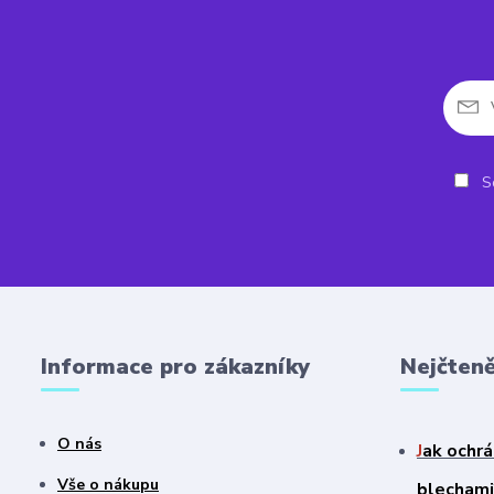
So
Informace pro zákazníky
Nejčteně
O nás
J
ak ochrá
Vše o nákupu
blechami?