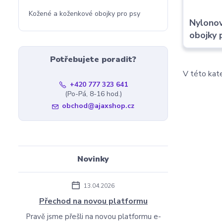
Kožené a koženkové obojky pro psy
Nylono
obojky 
Potřebujete poradit?
V této kate
+420 777 323 641
(Po-Pá, 8-16 hod.)
obchod@ajaxshop.cz
Novinky
13.04.2026
Přechod na novou platformu
Pravě jsme přešli na novou platformu e-