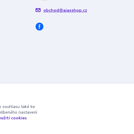
obchod@ajaxshop.cz
 souhlasu také ke
blíbeného nastavení
yužití cookies