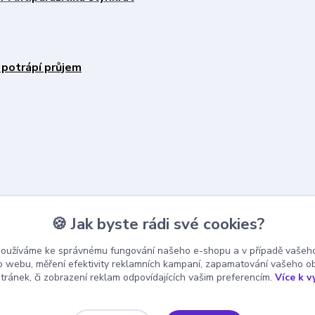
 potrápí průjem
🍪 Jak byste rádi své cookies?
používáme ke správnému fungování našeho e-shopu a v případě vašeho
k o webu, měření efektivity reklamních kampaní, zapamatování vašeho o
stránek, či zobrazení reklam odpovídajících vašim preferencím.
Více k v