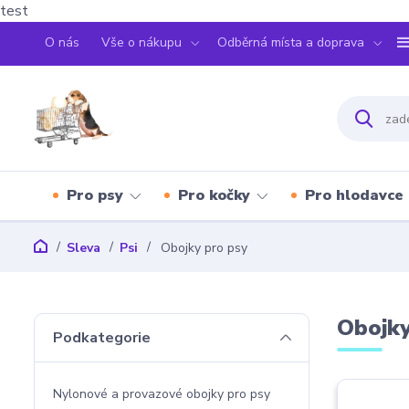
test
O nás
Vše o nákupu
Odběrná místa a doprava
Pro psy
Pro kočky
Pro hlodavce
Sleva
Psi
Obojky pro psy
Obojky
Podkategorie
Nylonové a provazové obojky pro psy