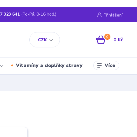
7 323 641
(Po-Pá, 8-16 hod.)
Přihlášení
0
0 Kč
CZK
Více
Vitamíny a doplňky stravy