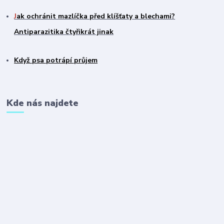
J
ak ochránit mazlíčka před klíšťaty a blechami?
Antiparazitika čtyřikrát jinak
Když psa potrápí průjem
Kde nás najdete