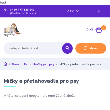
test
+420 777 323 641
CZK
(Po-Pá, 8-16 hod.)
0
0 Kč
Menu
Sleva
Psi
Hračky pro psy
Míčky a přetahovadla pro psy
Míčky a přetahovadla pro psy
V této kategorii nebylo nalezeno žádné zboží.