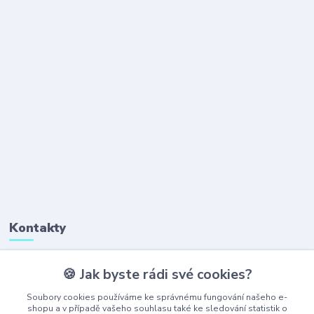
Kontakty
🍪 Jak byste rádi své cookies?
+420 777 323 641
(Po-Pá, 8-16 hod.)
Soubory cookies používáme ke správnému fungování našeho e-
shopu a v případě vašeho souhlasu také ke sledování statistik o