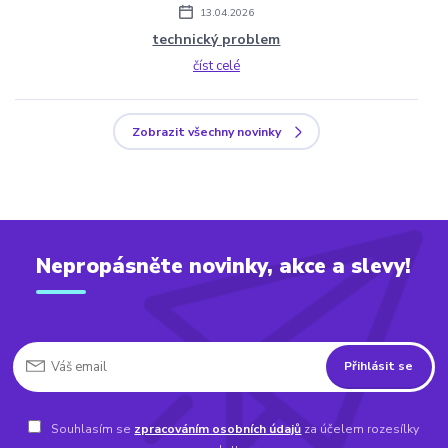
13.04.2026
technický problem
číst celé
Zobrazit všechny novinky
Nepropásněte novinky, akce a slevy!
Přihlásit se
Souhlasím se
zpracováním osobních údajů
za účelem rozesílky