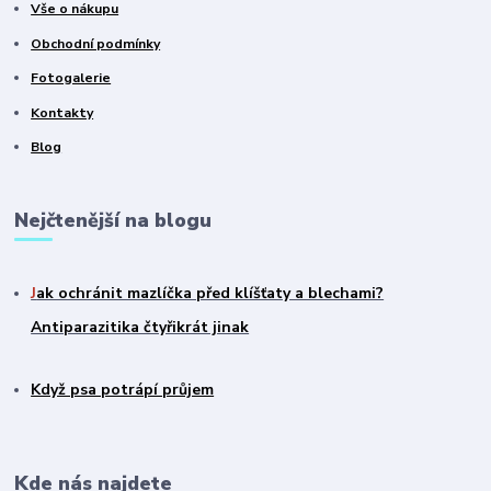
Vše o nákupu
Obchodní podmínky
Fotogalerie
Kontakty
Blog
Nejčtenější na blogu
J
ak ochránit mazlíčka před klíšťaty a blechami?
Antiparazitika čtyřikrát jinak
Když psa potrápí průjem
Kde nás najdete