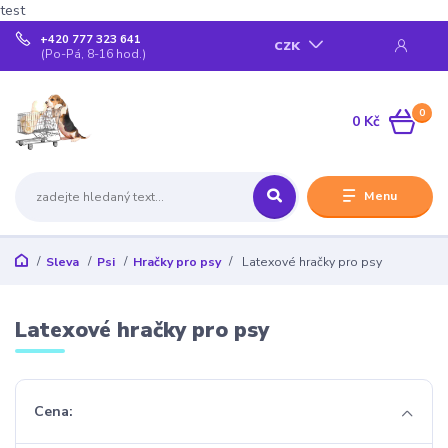
test
+420 777 323 641
CZK
(Po-Pá, 8-16 hod.)
0
0 Kč
Menu
Sleva
Psi
Hračky pro psy
Latexové hračky pro psy
Latexové hračky pro psy
Cena: