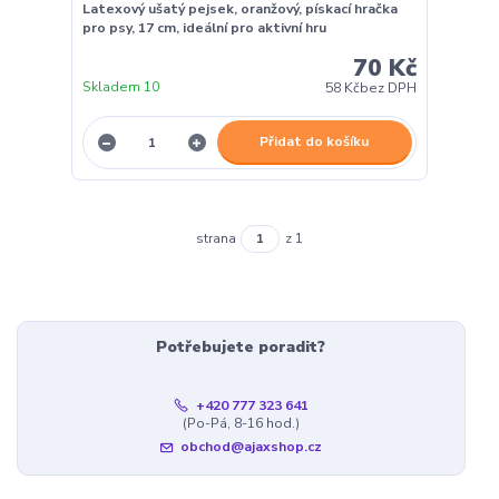
Latexový ušatý pejsek, oranžový, pískací hračka
pro psy, 17 cm, ideální pro aktivní hru
70 Kč
Skladem 10
58 Kč
bez DPH
Přidat do košíku
strana
z 1
Potřebujete poradit?
+420 777 323 641
(Po-Pá, 8-16 hod.)
obchod@ajaxshop.cz