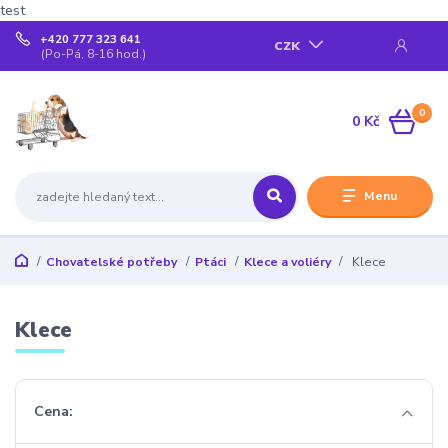
test
+420 777 323 641
CZK
(Po-Pá, 8-16 hod.)
0
0 Kč
Menu
Chovatelské potřeby
Ptáci
Klece a voliéry
Klece
Klece
Cena: