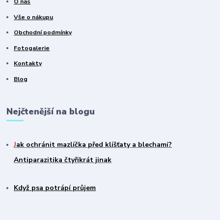
O nás
Vše o nákupu
Obchodní podmínky
Fotogalerie
Kontakty
Blog
Nejčtenější na blogu
J
ak ochránit mazlíčka před klíšťaty a blechami?
Antiparazitika čtyřikrát jinak
Když psa potrápí průjem