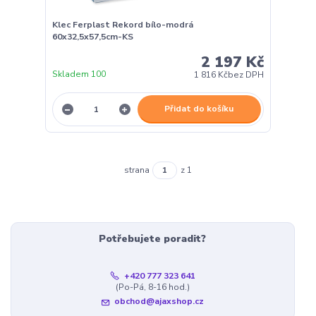
Klec Ferplast Rekord bílo-modrá
60x32,5x57,5cm-KS
2 197 Kč
Skladem 100
1 816 Kč
bez DPH
Přidat do košíku
strana
z 1
Potřebujete poradit?
+420 777 323 641
(Po-Pá, 8-16 hod.)
obchod@ajaxshop.cz