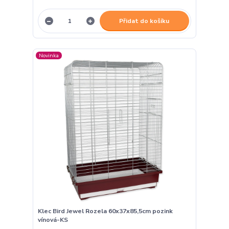
Přidat do košíku
Novinka
Klec Bird Jewel Rozela 60x37x85,5cm pozink
vínová-KS